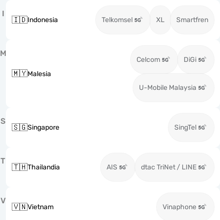
I
🇮🇩
Indonesia
Telkomsel
XL
Smartfren
M
Celcom
DiGi
🇲🇾
Malesia
U-Mobile Malaysia
S
🇸🇬
Singapore
SingTel
T
🇹🇭
Thailandia
AIS
dtac TriNet / LINE
V
🇻🇳
Vietnam
Vinaphone