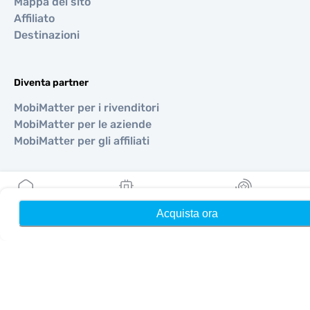
Mappa del sito
Affiliato
Destinazioni
Diventa partner
MobiMatter per i rivenditori
MobiMatter per le aziende
MobiMatter per gli affiliati
Regioni
eSIM per Europa
Acquista ora
Home
Le mie eSIM
Ricompense
eSIM per Asia
eSIM per Americhe
eSIM per Medio Oriente
eSIM per Oceania
eSIM per Africa