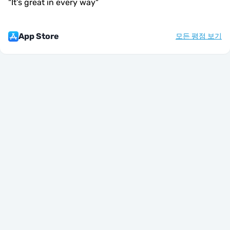
"
It’s great in every way
"
App Store
모든 평점 보기