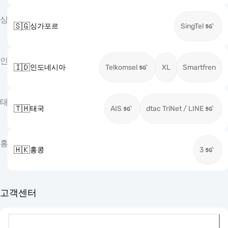
싱
🇸🇬
싱가포르
SingTel
인
🇮🇩
인도네시아
Telkomsel
XL
Smartfren
태
🇹🇭
태국
AIS
dtac TriNet / LINE
홍
🇭🇰
홍콩
3
고객센터