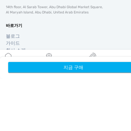
14th floor, Al Sarab Tower, Abu Dhabi Global Market Square,
Al Maryah Island, Abu Dhabi, United Arab Emirates
바로가기
블로그
가이드
회사 소개
eSIM 지원
이용약관
지금 구매
홈
내 eSIM
리워드
개인정보 처리방침
배송 및 환불 정책
사이트맵
제휴
여행지
파트너 되기
리셀러를 위한 MobiMatter