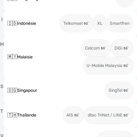
I
🇮🇩
Indonésie
Telkomsel
XL
Smartfren
M
Celcom
DiGi
🇲🇾
Malaisie
U-Mobile Malaysia
S
🇸🇬
Singapour
SingTel
T
🇹🇭
Thaïlande
AIS
dtac TriNet / LINE
V