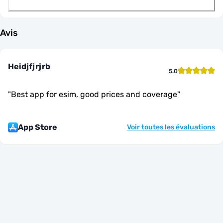
Avis
Heidjfjrjrb
5.0
"
Best app for esim, good prices and coverage
"
App Store
Voir toutes les évaluations