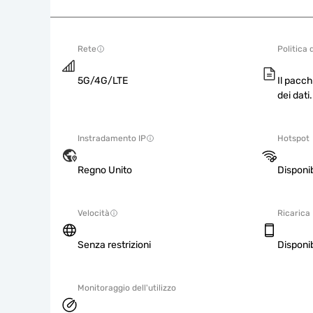
Rete
Politica 
5G/4G/LTE
Il pacch
dei dati.
Instradamento IP
Hotspot
Regno Unito
Disponib
Velocità
Ricarica
Senza restrizioni
Disponib
Monitoraggio dell'utilizzo