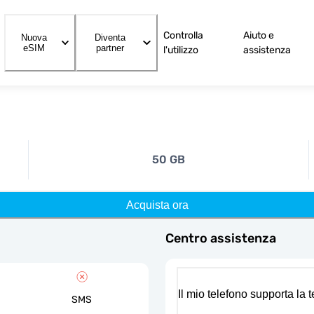
Controlla
Aiuto e
Nuova
Diventa
eSIM
partner
l'utilizzo
assistenza
50 GB
Acquista ora
Centro assistenza
Il mio telefono supporta la
SMS