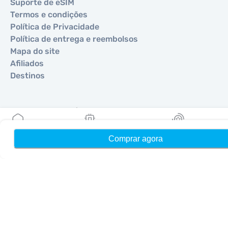
Suporte de eSIM
Termos e condições
Política de Privacidade
Política de entrega e reembolsos
Mapa do site
Afiliados
Destinos
Torne-se um parceiro
MobiMatter para Revendedores
Comprar agora
Início
Meus eSIMs
Recompensas
MobiMatter para Empresas
MobiMatter para Afiliados
Regiões
eSIM para Europa
eSIM para Ásia