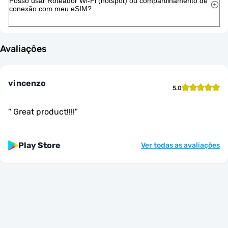
Posso usar Roteador Wi-Fi (hotspot) ou compartilhamento de
conexão com meu eSIM?
Avaliações
vincenzo
5.0
"
Great product!!!!
"
Play Store
Ver todas as avaliações