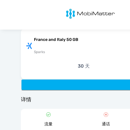
MobiMatter
France and Italy 50 GB
Sparks
30 天
详情
流量
通话