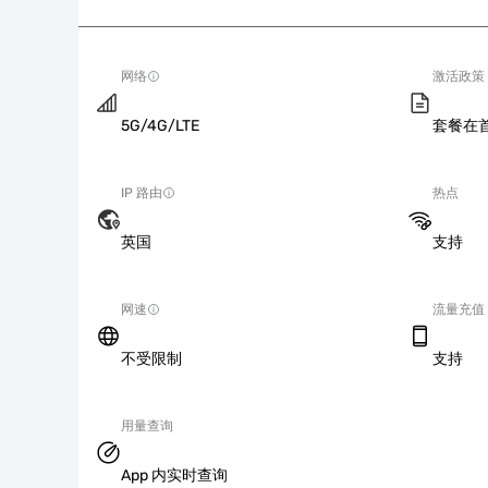
网络
激活政策
5G/4G/LTE
套餐在
IP 路由
热点
英国
支持
网速
流量充值
不受限制
支持
用量查询
App 内实时查询