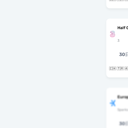
Half 
3
30
🇨🇭 🇹🇷
Europ
Spark
30