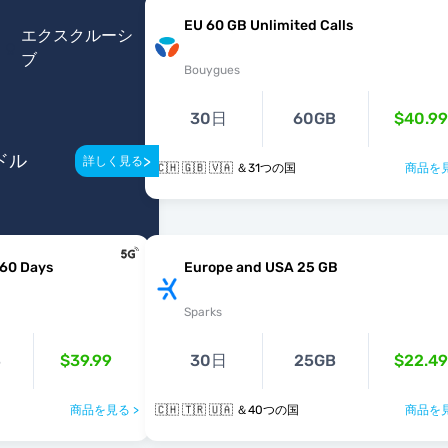
EU 60 GB Unlimited Calls
エクスクルーシ
ブ
Bouygues
30日
60GB
$40.99
ドル
>
詳しく見る
🇨🇭 🇬🇧 🇻🇦 ＆31つの国
商品を見
 60 Days
Europe and USA 25 GB
Sparks
B
$39.99
30日
25GB
$22.49
商品を見る >
🇨🇭 🇹🇷 🇺🇦 ＆40つの国
商品を見