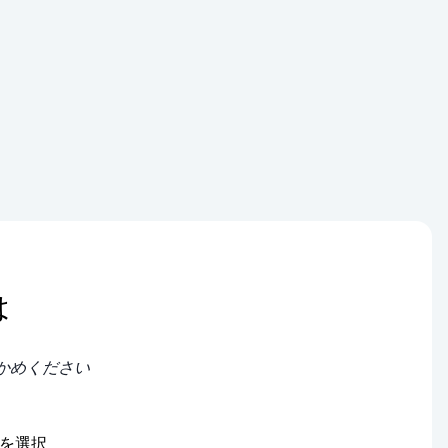
は
かめください
ジを選択