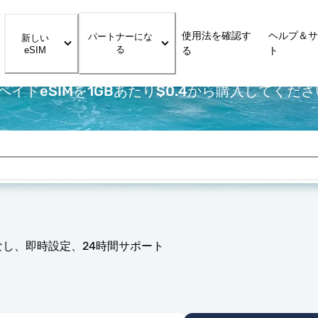
使用法を確認す
ヘルプ＆サ
パートナーにな
新しい
る
eSIM
る
ト
イドeSIMを1GBあたり$0.4から購入してくだ
なし、即時設定、24時間サポート