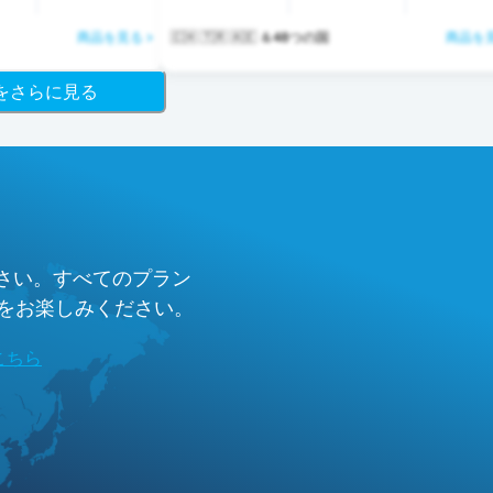
商品を見る >
🇨🇭 🇹🇷 🇦🇪 ＆48つの国
商品を見
ジをさらに見る
ださい。すべてのプラン
験をお楽しみください。
こちら