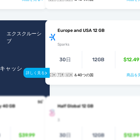
Europe and USA 12 GB
エクスクルーシ
ブ
Sparks
30日
12GB
$12.49
のキャッシ
>
詳しく見る
🇨🇭 🇹🇷 🇺🇦 ＆40つの国
商品を見
y 40 GB
Half Global 12 GB
3
B
$39.99
30日
12GB
$12.99