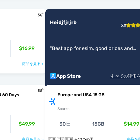
B
Heidjfjrjrb
5.0
$16.99
"
Best app for esim, good prices and
coverage
"
商品を見る >
App Store
すべての評価
B 60 Days
Europe and USA 15 GB
Sparks
B
$49.99
30日
15GB
$14.99
商品を見る >
🇨🇭 🇹🇷 🇺🇦 ＆40つの国
商品を見