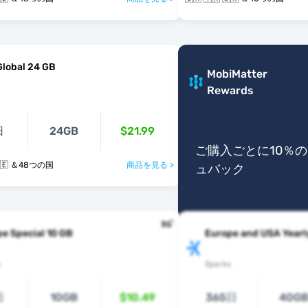
Global 24 GB
MobiMatter
Rewards
日
24GB
$21.99
ご購入ごとに10％
 🇦🇪 ＆48つの国
商品を見る >
ュバック
e Special 10 GB
Europe and USA Yearl
s
Sparks
日
10GB
$10.49
365日
40G