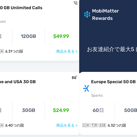
0 GB Unlimited Calls
MobiMatter
Rewards
ues
日
120GB
$49.99
お友達紹介で最大5
 🇻🇦 ＆31つの国
商品を見る >
pe and USA 30 GB
Europe Special 50 GB
s
Sparks
日
30GB
$24.99
60日
50G
 🇺🇦 ＆40つの国
商品を見る >
🇨🇭 🇹🇷 🇬🇧 ＆32つの国