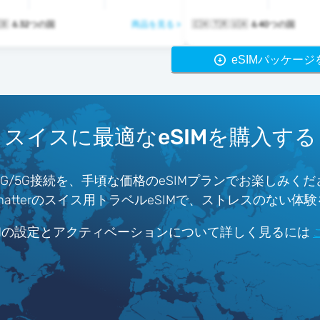
 🇬🇧 ＆32つの国
商品を見る >
🇨🇭 🇹🇷 🇺🇦 ＆40つの国
eSIMパッケー
スイスに最適なeSIMを購入する
/5G接続を、手頃な価格のeSIMプランでお楽しみく
atterのスイス用トラベルeSIMで、ストレスのない体
IMの設定とアクティベーションについて詳しく見るには