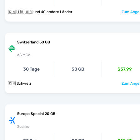
🇨🇭 🇹🇷 🇺🇦 und 40 andere Länder
Zum Angeb
Switzerland 50 GB
eSIMGo
30 Tage
50 GB
$37.99
🇨🇭 Schweiz
Zum Angeb
Europe Special 20 GB
Sparks