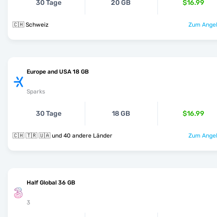
30 Tage
20 GB
$16.99
🇨🇭 Schweiz
Zum Angeb
Europe and USA 18 GB
Sparks
30 Tage
18 GB
$16.99
🇨🇭 🇹🇷 🇺🇦 und 40 andere Länder
Zum Angeb
Half Global 36 GB
3