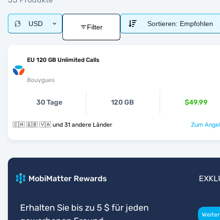
USD
Sortieren:
Empfohlen
Filter
EU 120 GB Unlimited Calls
Bouygues
30 Tage
120 GB
$49.99
🇨🇭 🇬🇧 🇻🇦 und 31 andere Länder
Zum Angeb
MobiMatter Rewards
EXKL
Erhalten Sie bis zu 5 $ für jeden
Weiter