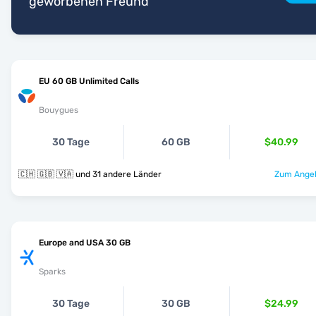
geworbenen Freund
EU 60 GB Unlimited Calls
Bouygues
30 Tage
60 GB
$40.99
🇨🇭 🇬🇧 🇻🇦 und 31 andere Länder
Zum Angeb
Europe and USA 30 GB
Sparks
30 Tage
30 GB
$24.99