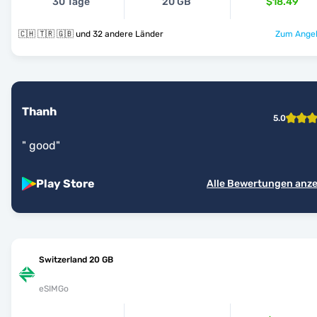
30 Tage
20 GB
$18.49
🇨🇭 🇹🇷 🇬🇧 und 32 andere Länder
Zum Angeb
Thanh
5.0
"
good
"
Play Store
Alle Bewertungen anz
Switzerland 20 GB
eSIMGo