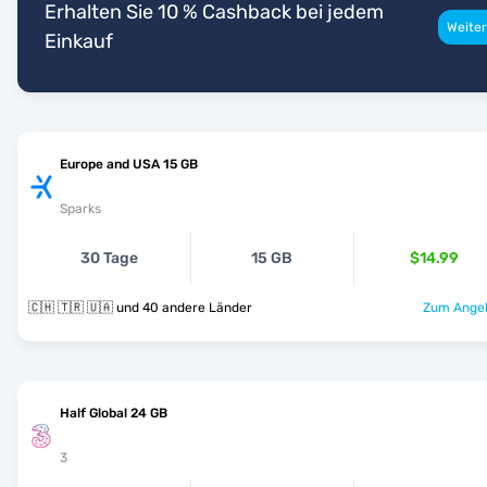
Erhalten Sie 10 % Cashback bei jedem
Weiter
Einkauf
Europe and USA 15 GB
Sparks
30 Tage
15 GB
$14.99
🇨🇭 🇹🇷 🇺🇦 und 40 andere Länder
Zum Angeb
Half Global 24 GB
3