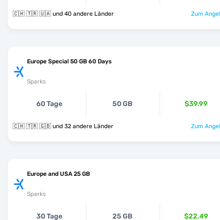
🇨🇭 🇹🇷 🇺🇦 und 40 andere Länder
Zum Angeb
Europe Special 50 GB 60 Days
Sparks
60 Tage
50 GB
$39.99
🇨🇭 🇹🇷 🇬🇧 und 32 andere Länder
Zum Angeb
Europe and USA 25 GB
Sparks
30 Tage
25 GB
$22.49