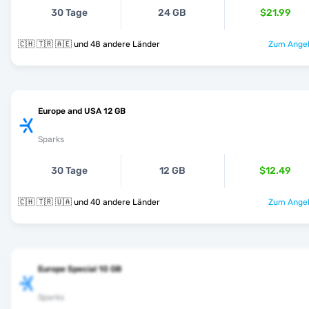
30 Tage
24 GB
$21.99
🇨🇭 🇹🇷 🇦🇪 und 48 andere Länder
Zum Angeb
Europe and USA 12 GB
Sparks
30 Tage
12 GB
$12.49
🇨🇭 🇹🇷 🇺🇦 und 40 andere Länder
Zum Angeb
Europe Special 10 GB
Sparks