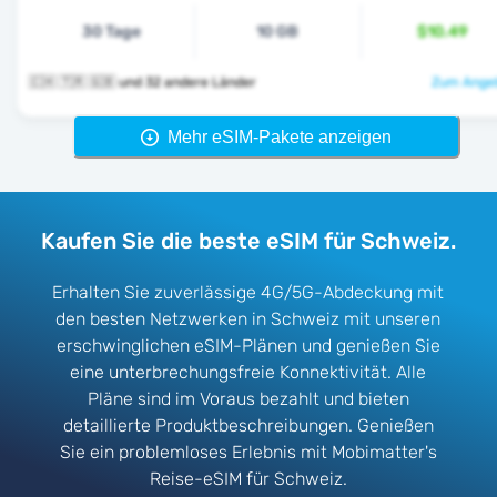
30 Tage
10 GB
$10.49
🇨🇭 🇹🇷 🇬🇧 und 32 andere Länder
Zum Angeb
Mehr eSIM-Pakete anzeigen
Kaufen Sie die beste eSIM für Schweiz.
Erhalten Sie zuverlässige 4G/5G-Abdeckung mit
den besten Netzwerken in Schweiz mit unseren
erschwinglichen eSIM-Plänen und genießen Sie
eine unterbrechungsfreie Konnektivität. Alle
Pläne sind im Voraus bezahlt und bieten
detaillierte Produktbeschreibungen. Genießen
Sie ein problemloses Erlebnis mit Mobimatter's
Reise-eSIM für Schweiz.