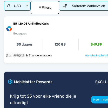
USD
Sorteren:
Aanbevolen
Filters
EU 120 GB Unlimited Calls
Bouygues
30 dagen
120 GB
$49.99
🇨🇭 🇬🇧 🇻🇦 & 31 andere landen
Aanbieding bekij
MobiMatter Rewards
EXCLU
Krijg tot $5 voor elke vriend die je
Meer infor
uitnodigt