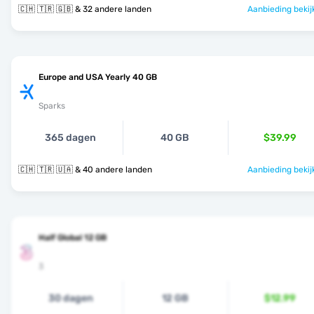
🇨🇭 🇹🇷 🇬🇧 & 32 andere landen
Aanbieding bekij
Europe and USA Yearly 40 GB
Sparks
365 dagen
40 GB
$39.99
🇨🇭 🇹🇷 🇺🇦 & 40 andere landen
Aanbieding bekij
Half Global 12 GB
3
30 dagen
12 GB
$12.99