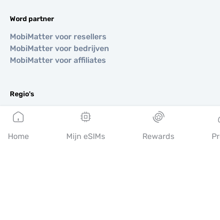
Word partner
MobiMatter voor resellers
MobiMatter voor bedrijven
MobiMatter voor affiliates
Regio's
eSIM voor Europa
eSIM voor Azië
eSIM voor Amerika
Home
Mijn eSIMs
Rewards
Pr
eSIM voor Midden-Oosten
eSIM voor Oceanië
eSIM voor Afrika
Landen