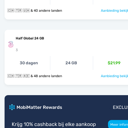
🇨🇭 🇹🇷 🇺🇦 & 40 andere landen
Aanbieding bekij
Half Global 24 GB
3
30 dagen
24 GB
$21.99
🇨🇭 🇹🇷 🇦🇪 & 48 andere landen
Aanbieding bekij
MobiMatter Rewards
EXCLU
Krijg 10% cashback bij elke aankoop
Meer infor