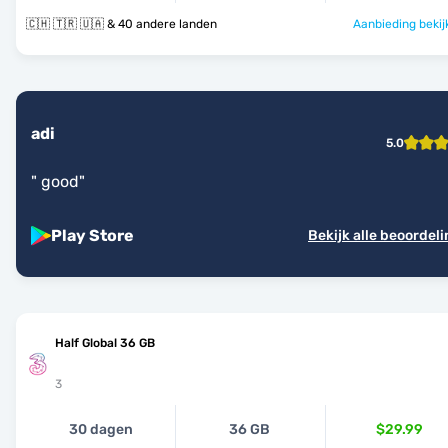
🇨🇭 🇹🇷 🇺🇦 & 40 andere landen
Aanbieding bekij
adi
5.0
"
good
"
Play Store
Bekijk alle beoordel
Half Global 36 GB
3
30 dagen
36 GB
$29.99