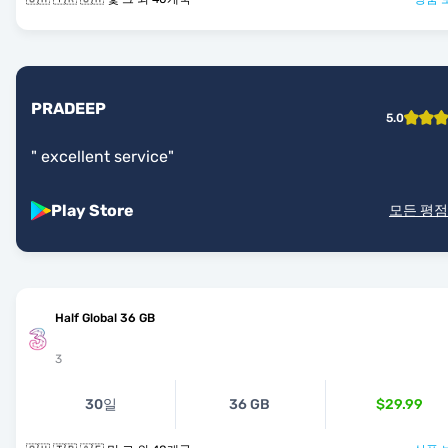
PRADEEP
5.0
"
excellent service
"
Play Store
모든 평점
Half Global 36 GB
3
30일
36 GB
$29.99