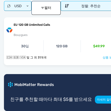
USD
정렬:
추천순
필터
EU 120 GB Unlimited Calls
Bouygues
30일
120 GB
$49.99
🇨🇭 🇬🇧 🇻🇦 및 그 외 31개국
상품 
MobiMatter Rewards
친구를 추천할 때마다 최대 $5를 받으세요
자세히 알