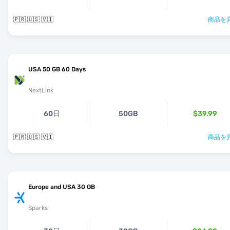
🇵🇷 🇺🇸 🇻🇮
商品を見
USA 50 GB 60 Days
NextLink
60日
50GB
$39.99
🇵🇷 🇺🇸 🇻🇮
商品を見
Europe and USA 30 GB
Sparks