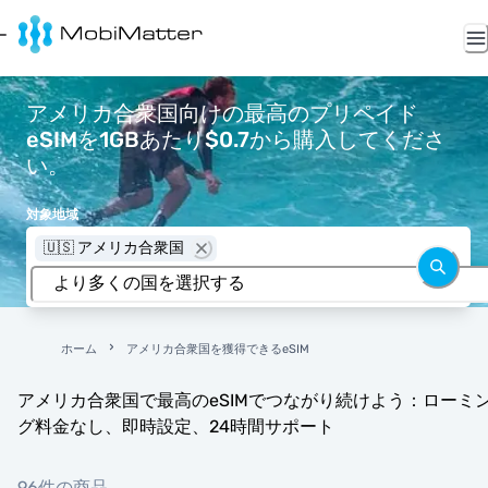
アメリカ合衆国向けの最高のプリペイド
eSIMを1GBあたり$0.7から購入してくださ
い。
対象地域
🇺🇸 アメリカ合衆国
ホーム
アメリカ合衆国を獲得できるeSIM
アメリカ合衆国で最高のeSIMでつながり続けよう：ローミ
グ料金なし、即時設定、24時間サポート
96件の商品