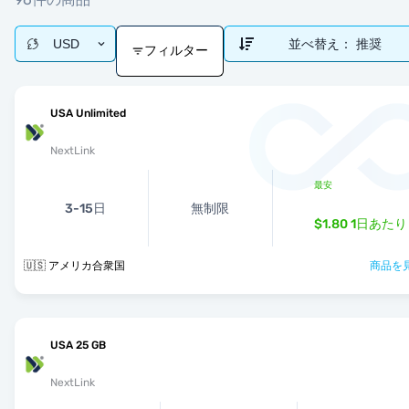
USD
並べ替え：
推奨
フィルター
USA Unlimited
NextLink
最安
3-15日
無制限
$1.80
1日あたり
🇺🇸 アメリカ合衆国
商品を見
USA 25 GB
NextLink