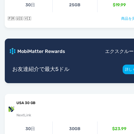
30日
25GB
$19.99
🇵🇷 🇺🇸 🇻🇮
商品を見
MobiMatter Rewards
エクスクルー
お友達紹介で最大5ドル
詳し
USA 30 GB
NextLink
30日
30GB
$23.99