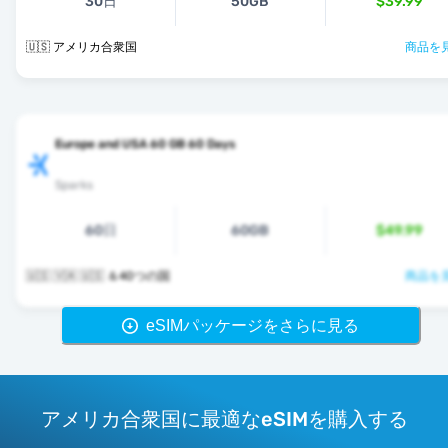
30日
50GB
$39.99
🇺🇸 アメリカ合衆国
商品を見
Europe and USA 60 GB 60 Days
Sparks
60日
60GB
$49.99
🇺🇸 🇻🇦 🇺🇸 ＆40つの国
商品を見
eSIMパッケージをさらに見る
アメリカ合衆国に最適なeSIMを購入する