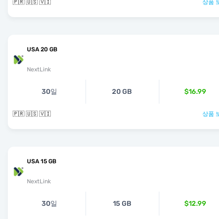
🇵🇷 🇺🇸 🇻🇮
상품 
USA 20 GB
NextLink
30일
20 GB
$16.99
🇵🇷 🇺🇸 🇻🇮
상품 
USA 15 GB
NextLink
30일
15 GB
$12.99