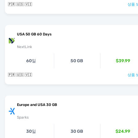
🇵🇷 🇺🇸 🇻🇮
상품 
USA 50 GB 60 Days
NextLink
60일
50 GB
$39.99
🇵🇷 🇺🇸 🇻🇮
상품 
Europe and USA 30 GB
Sparks
30일
30 GB
$24.99