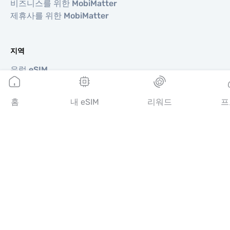
비즈니스를 위한 MobiMatter
제휴사를 위한 MobiMatter
지역
유럽 eSIM
아시아 eSIM
아메리카 eSIM
홈
내 eSIM
리워드
프
중동 eSIM
오세아니아 eSIM
아프리카 eSIM
국가
미국 eSIM
일본 eSIM
캐나다 eSIM
스페인 eSIM