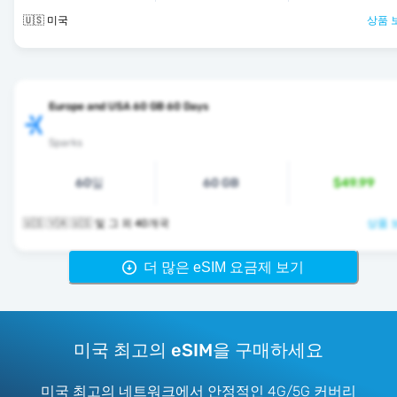
🇺🇸 미국
상품 
Europe and USA 60 GB 60 Days
Sparks
60일
60 GB
$49.99
🇺🇸 🇻🇦 🇺🇸 및 그 외 40개국
상품 
더 많은 eSIM 요금제 보기
미국 최고의 eSIM을 구매하세요
미국 최고의 네트워크에서 안정적인 4G/5G 커버리