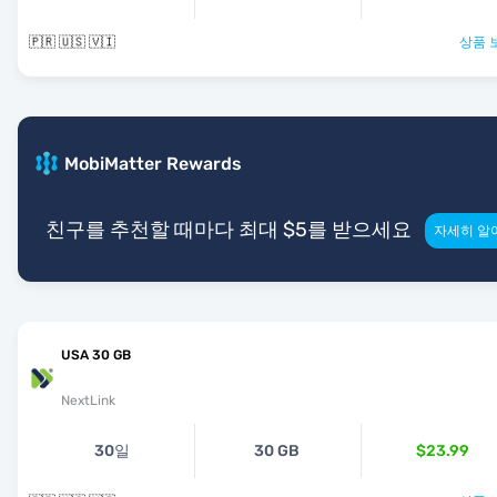
🇵🇷 🇺🇸 🇻🇮
상품 
MobiMatter Rewards
친구를 추천할 때마다 최대 $5를 받으세요
자세히 알
USA 30 GB
NextLink
30일
30 GB
$23.99