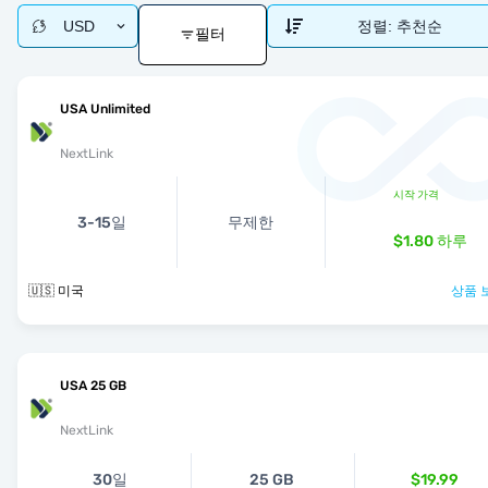
USD
정렬:
추천순
필터
USA Unlimited
NextLink
시작 가격
3-15일
무제한
$1.80
하루
🇺🇸 미국
상품 
USA 25 GB
NextLink
30일
25 GB
$19.99