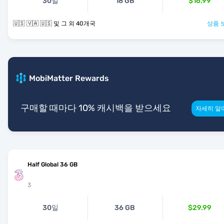
30일
18 GB
$16.99
🇺🇸 🇻🇦 🇺🇸 및 그 외 40개국
상품 
MobiMatter Rewards
구매할 때마다 10% 캐시백을 받으세요
자세히 알
Half Global 36 GB
3
30일
36 GB
$29.99