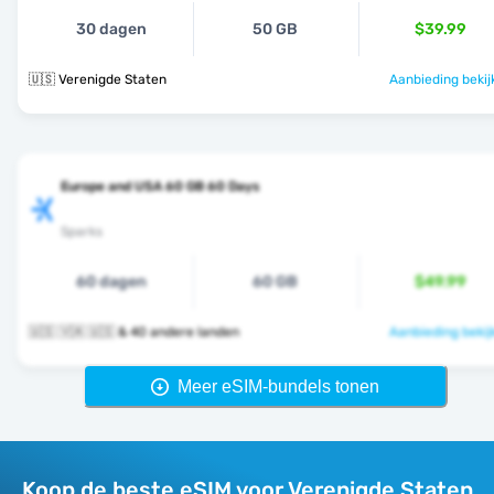
30 dagen
50 GB
$39.99
🇺🇸 Verenigde Staten
Aanbieding bekij
Europe and USA 60 GB 60 Days
Sparks
60 dagen
60 GB
$49.99
🇺🇸 🇻🇦 🇺🇸 & 40 andere landen
Aanbieding bekij
Meer eSIM-bundels tonen
Koop de beste eSIM voor Verenigde Staten