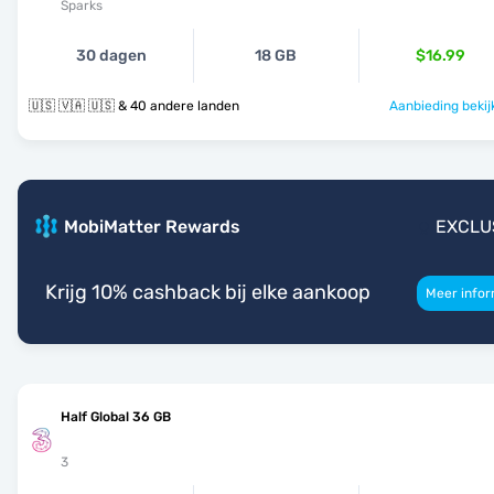
Sparks
30 dagen
18 GB
$16.99
🇺🇸 🇻🇦 🇺🇸 & 40 andere landen
Aanbieding bekij
MobiMatter Rewards
EXCLU
Krijg 10% cashback bij elke aankoop
Meer infor
Half Global 36 GB
3