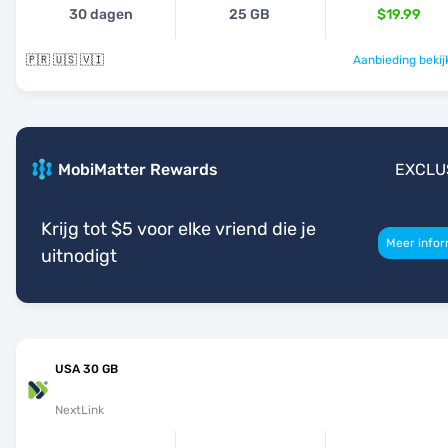
30 dagen
25 GB
$19.99
🇵🇷 🇺🇸 🇻🇮
Aanbieding bekij
MobiMatter Rewards
EXCLU
Krijg tot $5 voor elke vriend die je
Meer infor
uitnodigt
USA 30 GB
NextLink