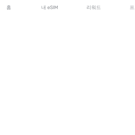
아시아 eSIM
홈
내 eSIM
리워드
프
아메리카 eSIM
중동 eSIM
오세아니아 eSIM
아프리카 eSIM
국가
미국 eSIM
일본 eSIM
캐나다 eSIM
스페인 eSIM
이탈리아 eSIM
영국 eSIM
아랍에미리트 eSIM
싱가포르 eSIM
튀르키예 eSIM