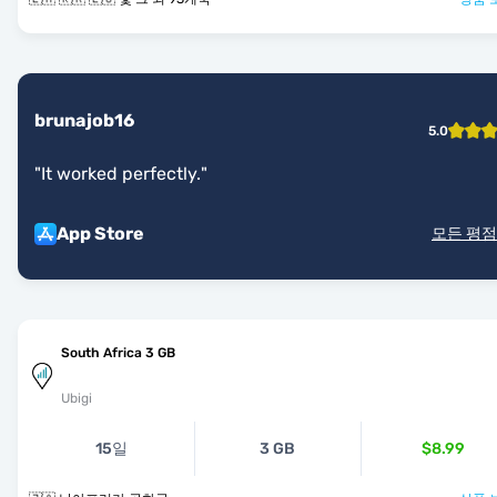
brunajob16
5.0
"
It worked perfectly.
"
App Store
모든 평점
South Africa 3 GB
Ubigi
15일
3 GB
$8.99