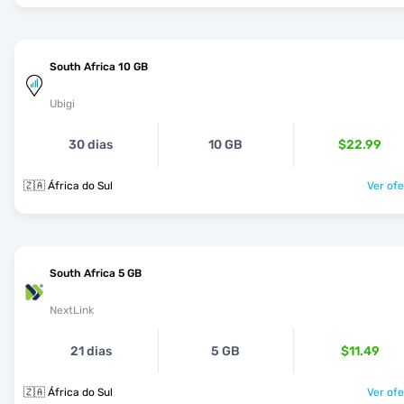
South Africa 10 GB
Ubigi
30 dias
10 GB
$22.99
🇿🇦 África do Sul
Ver ofe
South Africa 5 GB
NextLink
21 dias
5 GB
$11.49
🇿🇦 África do Sul
Ver ofe