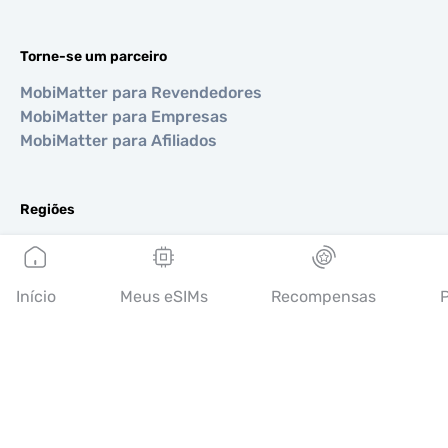
Torne-se um parceiro
MobiMatter para Revendedores
MobiMatter para Empresas
MobiMatter para Afiliados
Regiões
eSIM para Europa
eSIM para Ásia
eSIM para Américas
Início
Meus eSIMs
Recompensas
P
eSIM para Oriente Médio
eSIM para Oceania
eSIM para África
Países