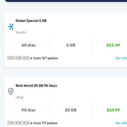
Global Special 5 GB
Sparks
60 dias
5 GB
$23.49
🇿🇦 🇰🇷 🇪🇸 e mais 127 países
Ver ofe
Best World 25 GB 90 Days
Ubigi
90 dias
25 GB
$69.99
🇿🇦 🇰🇷 🇪🇸 e mais 171 países
Ver ofe