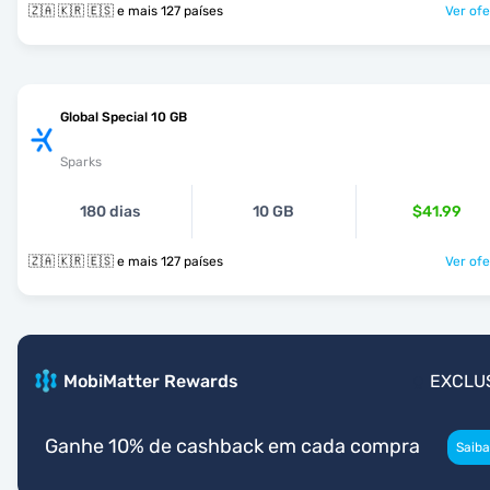
🇿🇦 🇰🇷 🇪🇸 e mais 127 países
Ver ofe
Global Special 10 GB
Sparks
180 dias
10 GB
$41.99
🇿🇦 🇰🇷 🇪🇸 e mais 127 países
Ver ofe
MobiMatter Rewards
EXCLU
Ganhe 10% de cashback em cada compra
Saiba