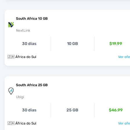
South Africa 10 GB
NextLink
30 dias
10 GB
$19.99
🇿🇦 África do Sul
Ver ofe
South Africa 25 GB
Ubigi
30 dias
25 GB
$46.99
🇿🇦 África do Sul
Ver ofe