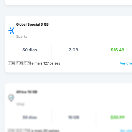
Global Special 3 GB
Sparks
30 dias
3 GB
$15.49
🇿🇦 🇰🇷 🇪🇸 e mais 127 países
Ver ofe
Africa 10 GB
Ubigi
30 dias
10 GB
$35.99
🇿🇦 🇸🇿 🇹🇳 e mais 20 países
Ver ofe