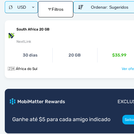
USD
Ordenar:
Sugeridos
Filtros
South Africa 20 GB
NextLink
30 dias
20 GB
$35.99
🇿🇦 África do Sul
Ver ofe
MobiMatter Rewards
EXCLU
Ganhe até $5 para cada amigo indicado
Saiba