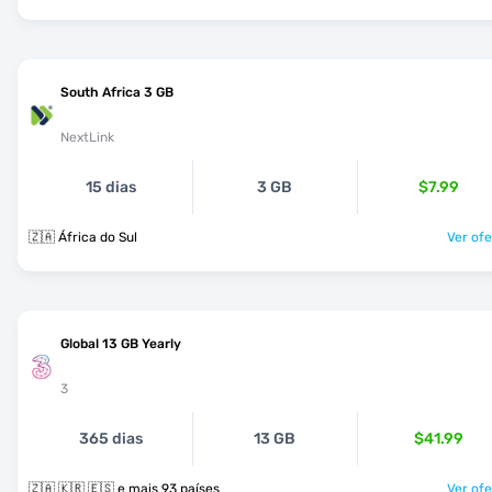
South Africa 3 GB
NextLink
15 dias
3 GB
$7.99
🇿🇦 África do Sul
Ver ofe
Global 13 GB Yearly
3
365 dias
13 GB
$41.99
🇿🇦 🇰🇷 🇪🇸 e mais 93 países
Ver ofe