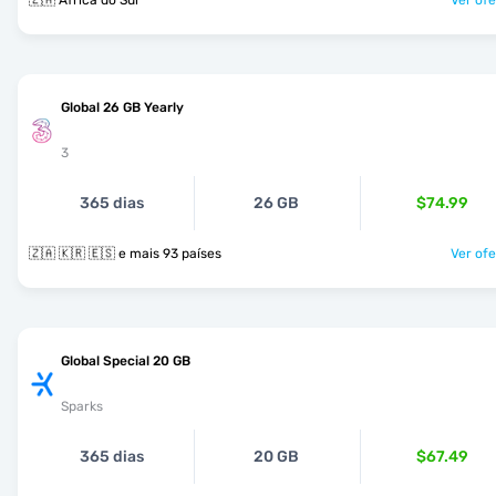
🇿🇦 África do Sul
Ver ofe
Global 26 GB Yearly
3
365 dias
26 GB
$74.99
🇿🇦 🇰🇷 🇪🇸 e mais 93 países
Ver ofe
Global Special 20 GB
Sparks
365 dias
20 GB
$67.49