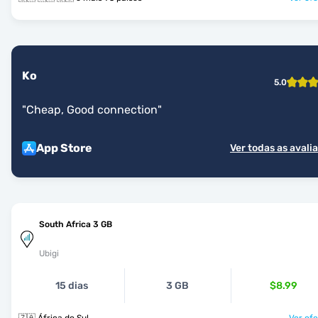
Ko
5.0
"
Cheap, Good connection
"
App Store
Ver todas as avali
South Africa 3 GB
Ubigi
15 dias
3 GB
$8.99