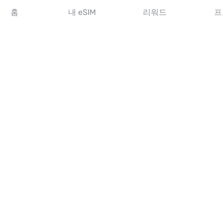
아시아 eSIM
홈
내 eSIM
리워드
프
아메리카 eSIM
중동 eSIM
오세아니아 eSIM
아프리카 eSIM
국가
미국 eSIM
일본 eSIM
캐나다 eSIM
스페인 eSIM
이탈리아 eSIM
영국 eSIM
아랍에미리트 eSIM
싱가포르 eSIM
튀르키예 eSIM