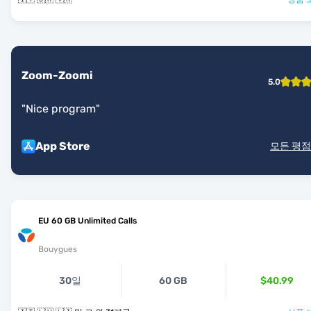
Zoom-Zoomi
5.0
"
Nice program
"
App Store
모든 평점
EU 60 GB Unlimited Calls
Bouygues
30일
60 GB
$40.99