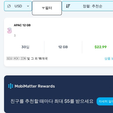
USD
정렬:
추천순
필터
APAC 12 GB
3
30일
12 GB
$22.99
🇬🇺 🇭🇰 🇮🇳 및 그 외 18개국
상품 
MobiMatter Rewards
친구를 추천할 때마다 최대 $5를 받으세요
자세히 알