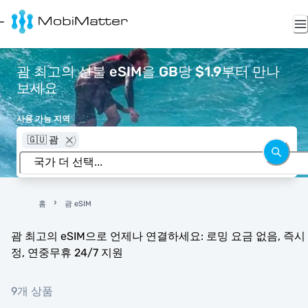
괌 최고의 선불 eSIM을 GB당 $1.9부터 만나
보세요
사용 가능 지역
🇬🇺 괌
홈
괌 eSIM
괌 최고의 eSIM으로 언제나 연결하세요: 로밍 요금 없음, 즉시
정, 연중무휴 24/7 지원
9개 상품