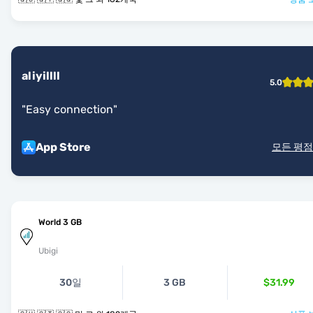
aliyillll
5.0
"
Easy connection
"
App Store
모든 평점
World 3 GB
Ubigi
30일
3 GB
$31.99