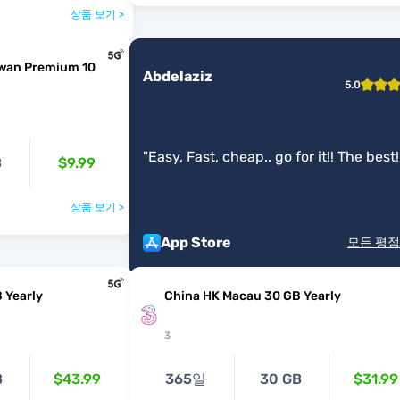
상품 보기 >
iwan Premium 10
Abdelaziz
5.0
"
Easy, Fast, cheap.. go for it!! The best!
B
$9.99
상품 보기 >
App Store
모든 평점
 Yearly
China HK Macau 30 GB Yearly
3
B
$43.99
365일
30 GB
$31.99