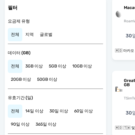
필터
Maca
요금제 유형
RoamV
전체
지역
글로벌
30
🇲🇴 마카오
데이터 (GB)
전체
3GB 이상
5GB 이상
10GB 이상
20GB 이상
50GB 이상
Grea
GB
유효기간 (일)
TSimT
전체
14일 이상
30일 이상
60일 이상
30
90일 이상
365일 이상
🇲