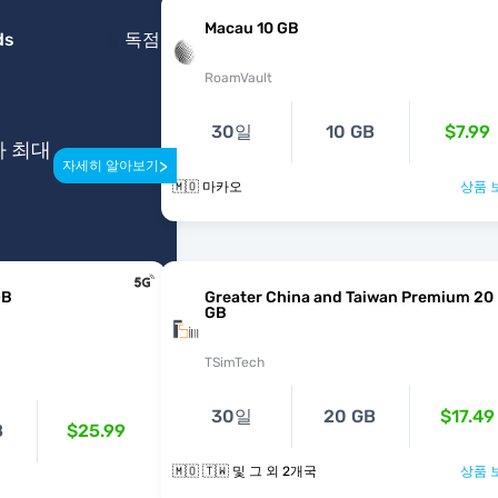
Macau 10 GB
ds
독점
RoamVault
30일
10 GB
$7.99
다 최대
>
자세히 알아보기
🇲🇴 마카오
상품 
GB
Greater China and Taiwan Premium 20
GB
TSimTech
30일
20 GB
$17.49
B
$25.99
🇲🇴 🇹🇼 및 그 외 2개국
상품 