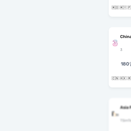
China
3
180
🇨🇳 🇭🇰 
Asia
TSimT