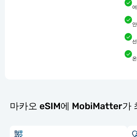
여
안
선
온
마카오 eSIM에 MobiMatter