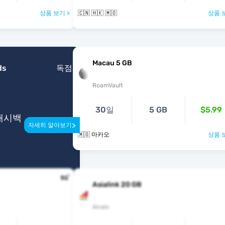
상품 보기 >
🇨🇳 🇭🇰 🇲🇴
상품 
Macau 5 GB
ds
독점
RoamVault
30일
5 GB
$5.99
 캐시백
>
자세히 알아보기
🇲🇴 마카오
상품 
Asialink 20 GB
Airalo