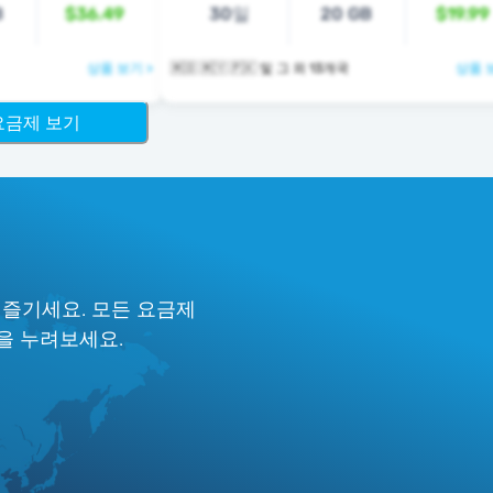
B
$36.49
30일
20 GB
$19.99
상품 보기 >
🇲🇴 🇲🇾 🇵🇰 및 그 외 13개국
상품 
 요금제 보기
요
 즐기세요. 모든 요금제
험을 누려보세요.