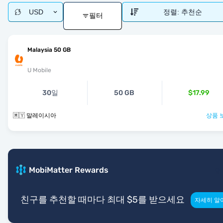
USD
정렬:
추천순
필터
Malaysia 50 GB
U Mobile
30일
50 GB
$17.99
🇲🇾 말레이시아
상품 
MobiMatter Rewards
친구를 추천할 때마다 최대 $5를 받으세요
자세히 알