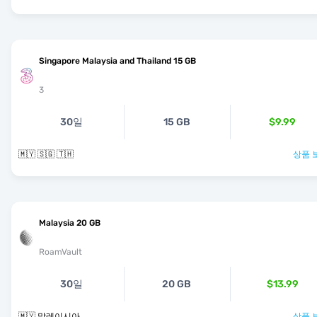
Singapore Malaysia and Thailand 15 GB
3
30일
15 GB
$9.99
🇲🇾 🇸🇬 🇹🇭
상품 
Malaysia 20 GB
RoamVault
30일
20 GB
$13.99
🇲🇾 말레이시아
상품 