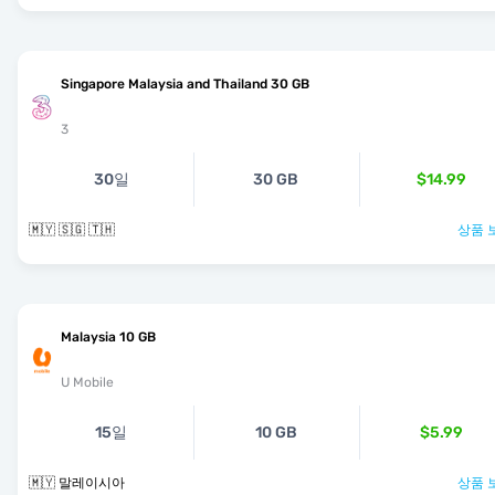
Singapore Malaysia and Thailand 30 GB
3
30일
30 GB
$14.99
🇲🇾 🇸🇬 🇹🇭
상품 
Malaysia 10 GB
U Mobile
15일
10 GB
$5.99
🇲🇾 말레이시아
상품 