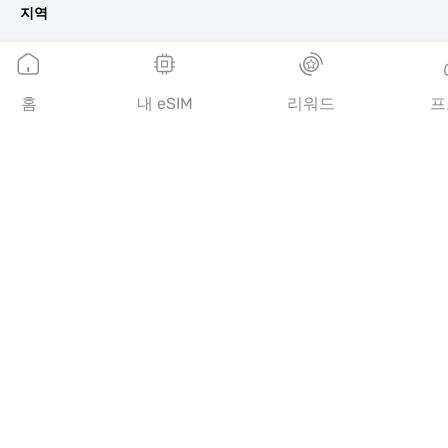
지역
유럽 eSIM
아시아 eSIM
아메리카 eSIM
홈
내 eSIM
리워드
프
중동 eSIM
오세아니아 eSIM
아프리카 eSIM
국가
미국 eSIM
일본 eSIM
캐나다 eSIM
스페인 eSIM
이탈리아 eSIM
영국 eSIM
아랍에미리트 eSIM
싱가포르 eSIM