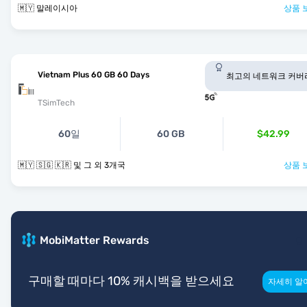
🇲🇾 말레이시아
상품 
Vietnam Plus 60 GB 60 Days
최고의 네트워크 커버
TSimTech
60일
60 GB
$42.99
🇲🇾 🇸🇬 🇰🇷 및 그 외 3개국
상품 
MobiMatter Rewards
구매할 때마다 10% 캐시백을 받으세요
자세히 알