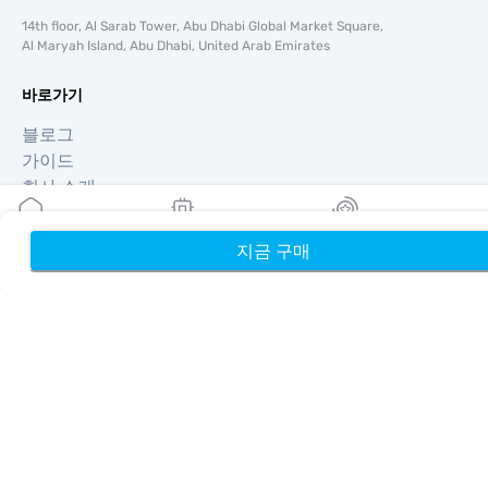
14th floor, Al Sarab Tower, Abu Dhabi Global Market Square,
Al Maryah Island, Abu Dhabi, United Arab Emirates
바로가기
블로그
가이드
회사 소개
eSIM 지원
이용약관
지금 구매
홈
내 eSIM
리워드
개인정보 처리방침
배송 및 환불 정책
사이트맵
제휴
여행지
파트너 되기
리셀러를 위한 MobiMatter