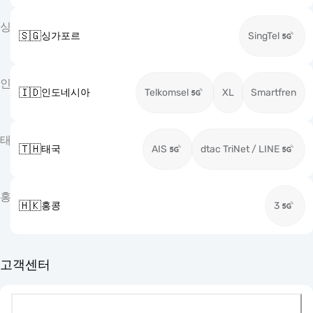
싱
🇸🇬
싱가포르
SingTel
인
🇮🇩
인도네시아
Telkomsel
XL
Smartfren
태
🇹🇭
태국
AIS
dtac TriNet / LINE
홍
🇭🇰
홍콩
3
고객센터