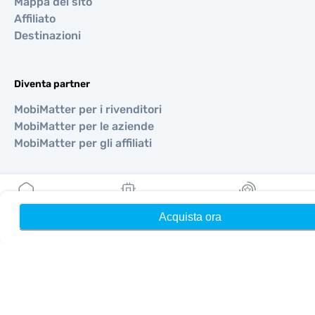
Mappa del sito
Affiliato
Destinazioni
Diventa partner
MobiMatter per i rivenditori
MobiMatter per le aziende
MobiMatter per gli affiliati
Regioni
eSIM per Europa
Acquista ora
Home
Le mie eSIM
Ricompense
eSIM per Asia
eSIM per Americhe
eSIM per Medio Oriente
eSIM per Oceania
eSIM per Africa