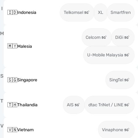
I
🇮🇩
Indonesia
Telkomsel
XL
Smartfren
M
Celcom
DiGi
🇲🇾
Malesia
U-Mobile Malaysia
S
🇸🇬
Singapore
SingTel
T
🇹🇭
Thailandia
AIS
dtac TriNet / LINE
V
🇻🇳
Vietnam
Vinaphone