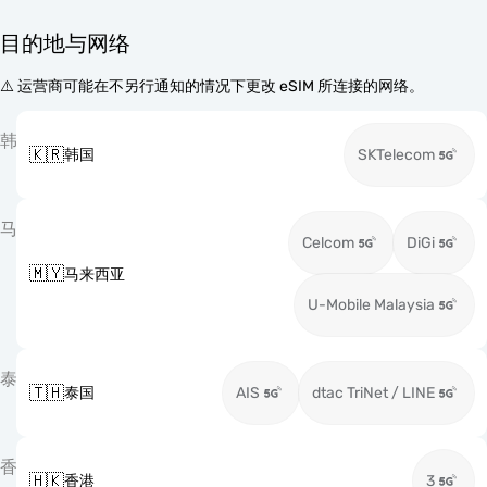
目的地与网络
⚠️ 运营商可能在不另行通知的情况下更改 eSIM 所连接的网络。
韩
🇰🇷
韩国
SKTelecom
马
Celcom
DiGi
🇲🇾
马来西亚
U-Mobile Malaysia
泰
🇹🇭
泰国
AIS
dtac TriNet / LINE
香
🇭🇰
香港
3