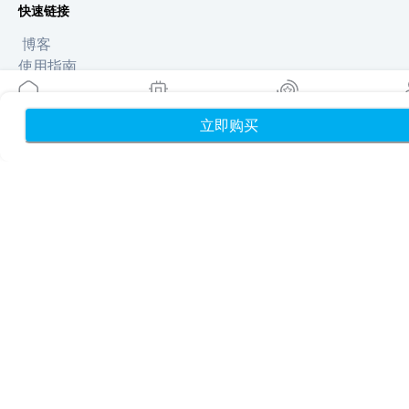
快速链接
博客
使用指南
关于我们
eSIM 支持
立即购买
首页
我的 eSIM
奖励
个
条款与条件
隐私政策
配送与退款政策
网站地图
联盟推广
目的地
成为合作伙伴
MobiMatter 分销商版
MobiMatter 企业版
MobiMatter 联盟推广版