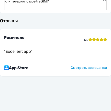
или тетеринг с моей eSIM?
Отзывы
Ромичело
5.0
"
Excellent app
"
App Store
Смотреть все оценки