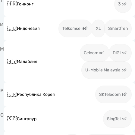
Г
🇭🇰
Гонконг
3
И
🇮🇩
Индонезия
Telkomsel
XL
Smartfren
М
Celcom
DiGi
🇲🇾
Малайзия
U-Mobile Malaysia
Р
🇰🇷
Республика Корея
SKTelecom
С
🇸🇬
Сингапур
SingTel