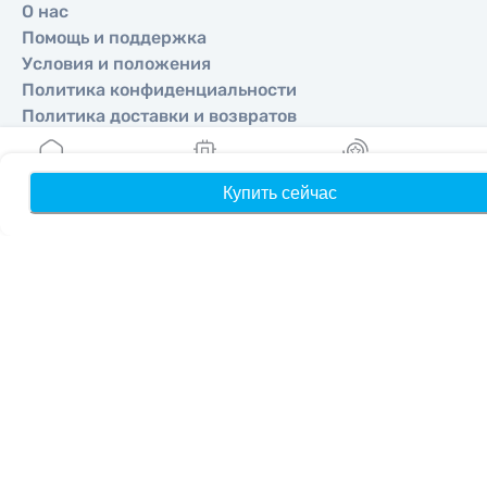
О нас
Помощь и поддержка
Условия и положения
Политика конфиденциальности
Политика доставки и возвратов
Карта сайта
Партнерская программа
Купить сейчас
Главная
Направления
Мои eSIM
Бонусы
П
Стать партнером
MobiMatter для реселлеров
MobiMatter для бизнеса
MobiMatter для аффилиатов
Регионы
eSIM для Европа