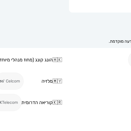
🇭🇰
הונג קונג (מחוז מנהלי מיוחד 
🇲🇾
מלזיה
Celcom
🇰🇷
קוריאה הדרומית
KTelecom