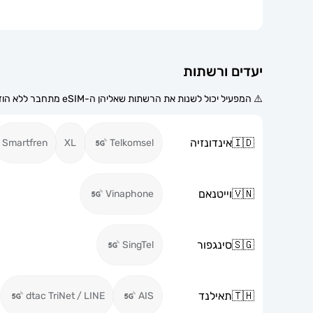
יעדים ורשתות
⚠️ המפעיל יכול לשנות את הרשתות שאליהן ה-eSIM מתחבר ללא הודעה מוקדמת.
🇮🇩
אינדונזיה
Smartfren
XL
Telkomsel
🇻🇳
וייטנאם
Vinaphone
🇸🇬
סינגפור
SingTel
🇹🇭
תאילנד
dtac TriNet / LINE
AIS