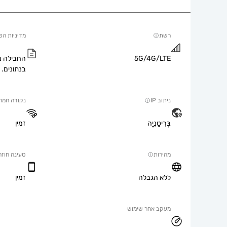
רשת
מדיניות הפ
5G/4G/LTE
החבילה מ
בנתונים.
ניתוב IP
נקודה חמה
בְּרִיטַנִיָה
זמין
מהירות
טעינה חוזר
ללא הגבלה
זמין
מעקב אחר שימוש