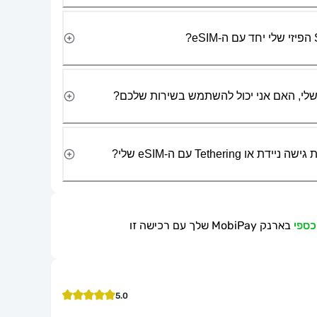
Tetherin עם ה-eSIM שלי?
בארנק MobiPay שלך עם רכישה זו
5.0