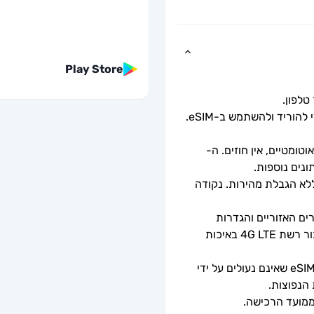
Play Store
כל שעליך לעשות הוא לסרוק את קוד ה-QR כדי להוריד ולהשתמש ב-eSIM. 
ומטיים, אין חוזים. ה-
מהירויות נתונים מלאות - ללא מגבלות יומיות, ללא הגבלת מהירות. נקודה 
זמינות 5G תלויה בכיסוי הרשת, מפרטי המכשירים האזוריים והגדרות 
הטלפון. כאשר 5G אינו זמין, ה-eSIM יספק חיבור רשת 4G LTE באיכות 
ניתן לשימוש רק עם טלפונים וטאבלטים תואמי eSIM שאינם נעולים על ידי 
 הנפוצות.