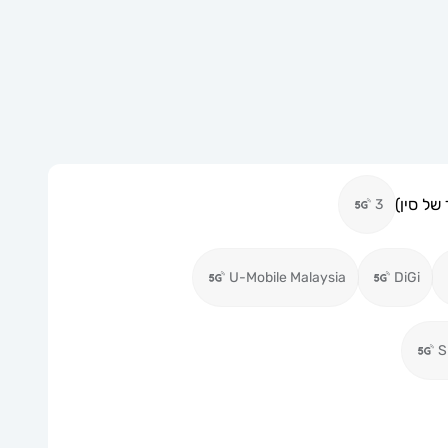
של סין)
3
U-Mobile Malaysia
DiGi
S