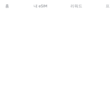
아시아 eSIM
홈
내 eSIM
리워드
프
아메리카 eSIM
중동 eSIM
오세아니아 eSIM
아프리카 eSIM
국가
미국 eSIM
일본 eSIM
캐나다 eSIM
스페인 eSIM
이탈리아 eSIM
영국 eSIM
아랍에미리트 eSIM
싱가포르 eSIM
튀르키예 eSIM