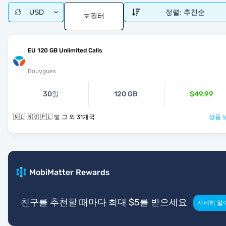
USD
정렬:
추천순
필터
EU 120 GB Unlimited Calls
Bouygues
30일
120 GB
$49.99
🇳🇱 🇳🇴 🇵🇱 및 그 외 31개국
상품 
MobiMatter Rewards
친구를 추천할 때마다 최대 $5를 받으세요
자세히 알