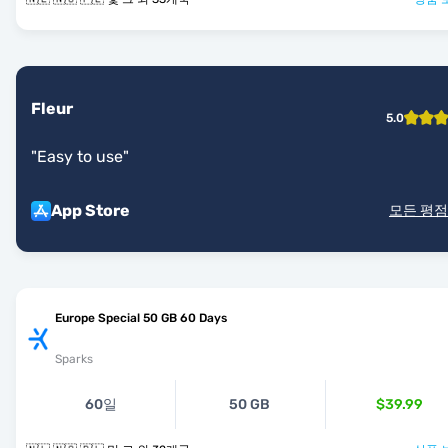
Fleur
5.0
"
Easy to use
"
App Store
모든 평점
Europe Special 50 GB 60 Days
Sparks
60일
50 GB
$39.99