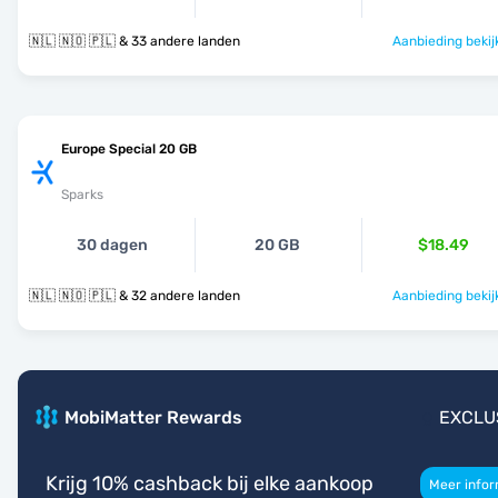
🇳🇱 🇳🇴 🇵🇱 & 33 andere landen
Aanbieding bekij
Europe Special 20 GB
Sparks
30 dagen
20 GB
$18.49
🇳🇱 🇳🇴 🇵🇱 & 32 andere landen
Aanbieding bekij
MobiMatter Rewards
EXCLU
Krijg 10% cashback bij elke aankoop
Meer infor