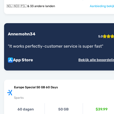
🇳🇱 🇳🇴 🇵🇱 & 33 andere landen
Aanbieding bekij
Annemohn34
5.0
"
It works perfectly-customer service is super fast
"
App Store
Bekijk alle beoordel
Europe Special 50 GB 60 Days
Sparks
60 dagen
50 GB
$39.99