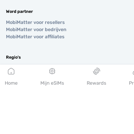
Word partner
MobiMatter voor resellers
MobiMatter voor bedrijven
MobiMatter voor affiliates
Regio's
eSIM voor Europa
eSIM voor Azië
eSIM voor Amerika
Home
Mijn eSIMs
Rewards
Pr
eSIM voor Midden-Oosten
eSIM voor Oceanië
eSIM voor Afrika
Landen