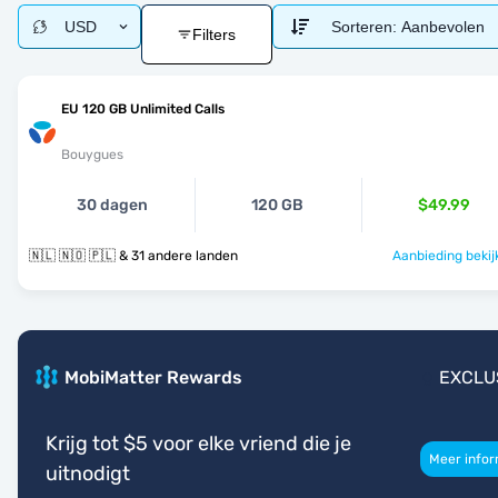
USD
Sorteren:
Aanbevolen
Filters
EU 120 GB Unlimited Calls
Bouygues
30 dagen
120 GB
$49.99
🇳🇱 🇳🇴 🇵🇱 & 31 andere landen
Aanbieding bekij
MobiMatter Rewards
EXCLU
Krijg tot $5 voor elke vriend die je
Meer infor
uitnodigt