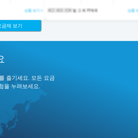
상품 보기 >
🇳🇿 🇳🇴 🇴🇲 및 그 외 77개국
상품 
 요금제 보기
요
를 즐기세요. 모든 요금
경험을 누려보세요.