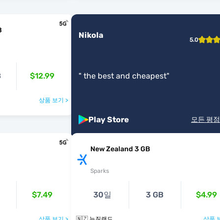
B
Nikola
5.0
B
$12.99
"
the best and cheapest
"
상품 보기 >
Play Store
모든 평점
New Zealand 3 GB
Sparks
$7.49
30일
3 GB
$4.99
상품 보기 >
🇳🇿 뉴질랜드
상품 