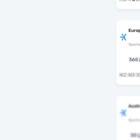
Europ
Spark
365
Austr
Spark
30