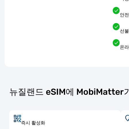
안전
선불
온라
뉴질랜드 eSIM에 MobiMatte
즉시 활성화