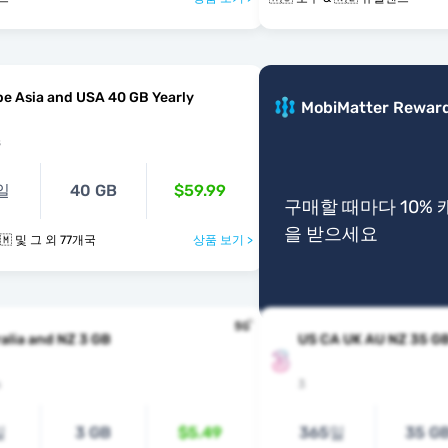
e Asia and USA 40 GB Yearly
MobiMatter Rewar
s
일
40 GB
$59.99
구매할 때마다 10%
을 받으세요
🇳🇿 🇳🇴 🇴🇲 및 그 외 77개국
상품 보기 >
alia and NZ 3 GB
US CA UK AU NZ 35 G
s
3
일
3 GB
$5.49
365일
35 G