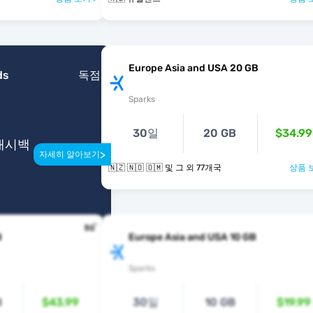
Europe Asia and USA 20 GB
ds
독점
Sparks
30일
20 GB
$34.99
 캐시백
>
자세히 알아보기
🇳🇿 🇳🇴 🇴🇲 및 그 외 77개국
상품 
B
Europe Asia and USA 10 GB
Sparks
B
$43.99
30일
10 GB
$19.99