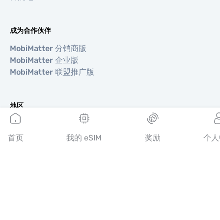
成为合作伙伴
MobiMatter 分销商版
MobiMatter 企业版
MobiMatter 联盟推广版
地区
欧洲 eSIM
亚洲 eSIM
首页
我的 eSIM
奖励
个人
美洲 eSIM
中东 eSIM
大洋洲 eSIM
非洲 eSIM
国家/地区