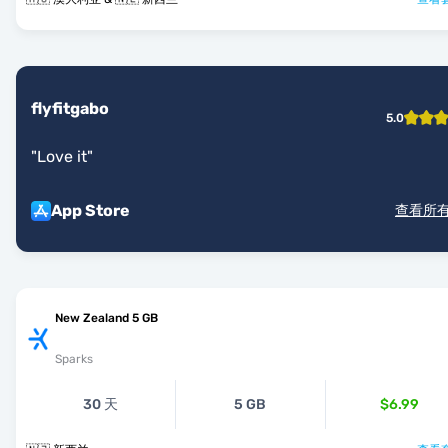
flyfitgabo
5.0
"
Love it
"
App Store
查看所
New Zealand 5 GB
Sparks
30 天
5 GB
$6.99