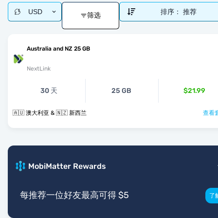
USD
排序：
推荐
筛选
Australia and NZ 25 GB
NextLink
30 天
25 GB
$21.99
🇦🇺 澳大利亚 & 🇳🇿 新西兰
查看套
MobiMatter Rewards
每推荐一位好友最高可得 $5
了