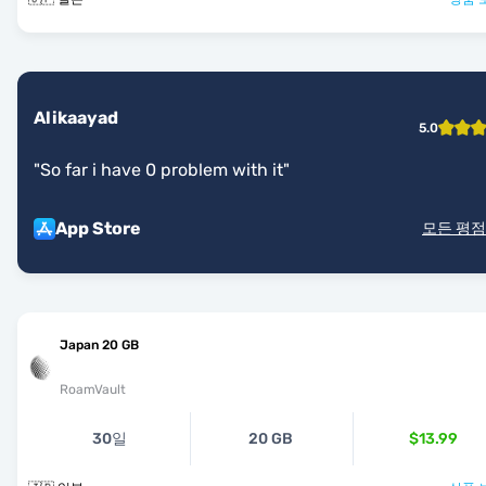
Alikaayad
5.0
"
So far i have 0 problem with it
"
App Store
모든 평점
Japan 20 GB
RoamVault
30일
20 GB
$13.99