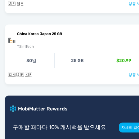
🇯🇵 일본
상품 
China Korea Japan 25 GB
TSimTech
30일
25 GB
$20.99
🇨🇳 🇯🇵 🇰🇷
상품 
MobiMatter Rewards
구매할 때마다 10% 캐시백을 받으세요
자세히 알