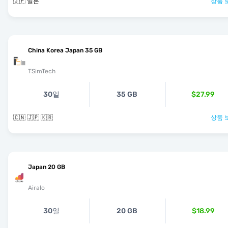
🇯🇵 일본
상품 
China Korea Japan 35 GB
TSimTech
30일
35 GB
$27.99
🇨🇳 🇯🇵 🇰🇷
상품 
Japan 20 GB
Airalo
30일
20 GB
$18.99