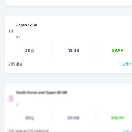
Japan 12 GB
IIJ
30일
12 GB
$9.99
🇯🇵 일본
상품 
South Korea and Japan 20 GB
3
30일
20 GB
$16.99
🇯🇵 일본 & 🇰🇷 대한민국
상품 