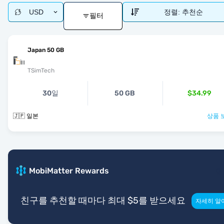
USD
정렬:
추천순
필터
Japan 50 GB
TSimTech
30일
50 GB
$34.99
🇯🇵 일본
상품 
MobiMatter Rewards
친구를 추천할 때마다 최대 $5를 받으세요
자세히 알