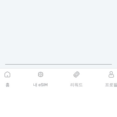
한국어
홈
내 eSIM
리워드
프로
MobiMatter는 통신 서비스를 위한 디지털 채널로, 전 세계 최고의
eSIM 상품을 찾아 구매할 수 있도록 도와드립니다.
14th floor, Al Sarab Tower, Abu Dhabi Global Market Square,
Al Maryah Island, Abu Dhabi, United Arab Emirates