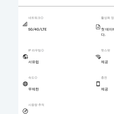
네트워크
활성화 
5G/4G/LTE
첫 데이
다.
IP 라우팅
핫스팟
서유럽
제공
속도
충전
무제한
제공
사용량 추적