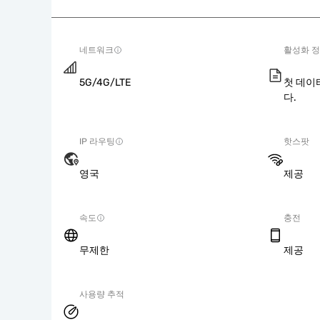
네트워크
활성화 
5G/4G/LTE
첫 데이
다.
IP 라우팅
핫스팟
영국
제공
속도
충전
무제한
제공
사용량 추적