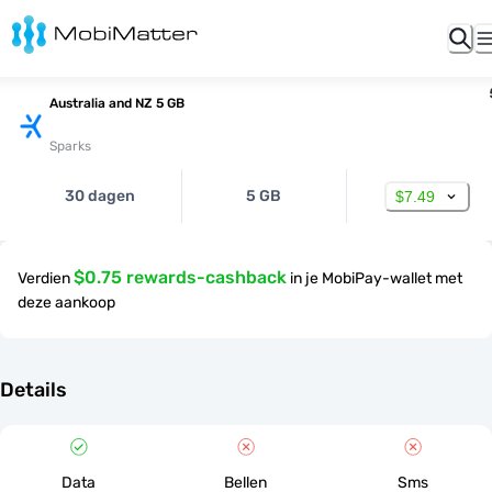
Australia and NZ 5 GB
Sparks
30 dagen
5 GB
$7.49
$0.75 rewards-cashback
Verdien
in je MobiPay-wallet met
deze aankoop
Details
Data
Bellen
Sms