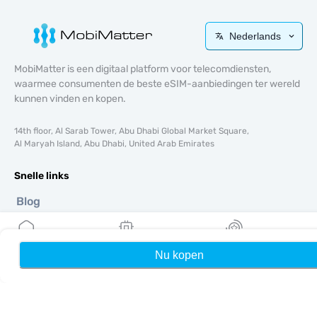
Nederlands
MobiMatter is een digitaal platform voor telecomdiensten,
waarmee consumenten de beste eSIM-aanbiedingen ter wereld
kunnen vinden en kopen.
14th floor, Al Sarab Tower, Abu Dhabi Global Market Square,
Al Maryah Island, Abu Dhabi, United Arab Emirates
Snelle links
Blog
Handleidingen
Over ons
eSIM-ondersteuning
Nu kopen
Home
Mijn eSIMs
Rewards
Algemene voorwaarden
Privacybeleid
Levering- en retourbeleid