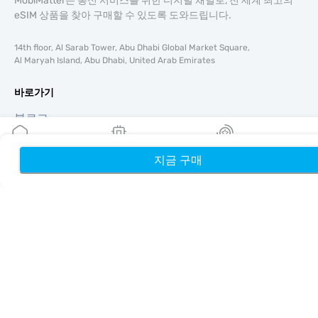
MobiMatter는 통신 서비스를 위한 디지털 채널로, 전 세계 최고의
eSIM 상품을 찾아 구매할 수 있도록 도와드립니다.
14th floor, Al Sarab Tower, Abu Dhabi Global Market Square,
Al Maryah Island, Abu Dhabi, United Arab Emirates
바로가기
블로그
가이드
회사 소개
지금 구매
홈
내 eSIM
리워드
eSIM 지원
이용약관
개인정보 처리방침
배송 및 환불 정책
사이트맵
제휴
여행지