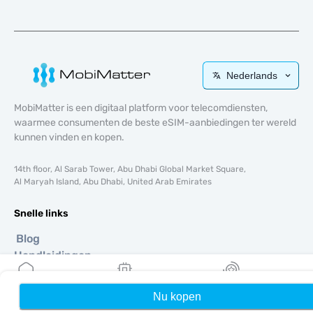
Nederlands
MobiMatter is een digitaal platform voor telecomdiensten,
waarmee consumenten de beste eSIM-aanbiedingen ter wereld
kunnen vinden en kopen.
14th floor, Al Sarab Tower, Abu Dhabi Global Market Square,
Al Maryah Island, Abu Dhabi, United Arab Emirates
Snelle links
Blog
Handleidingen
Over ons
eSIM-ondersteuning
Nu kopen
Home
Mijn eSIMs
Rewards
Algemene voorwaarden