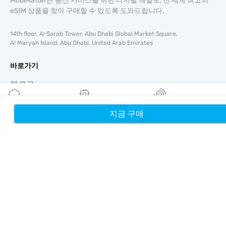
MobiMatter는 통신 서비스를 위한 디지털 채널로, 전 세계 최고의
eSIM 상품을 찾아 구매할 수 있도록 도와드립니다.
14th floor, Al Sarab Tower, Abu Dhabi Global Market Square,
Al Maryah Island, Abu Dhabi, United Arab Emirates
바로가기
블로그
가이드
회사 소개
지금 구매
홈
내 eSIM
리워드
eSIM 지원
이용약관
개인정보 처리방침
배송 및 환불 정책
사이트맵
제휴
여행지