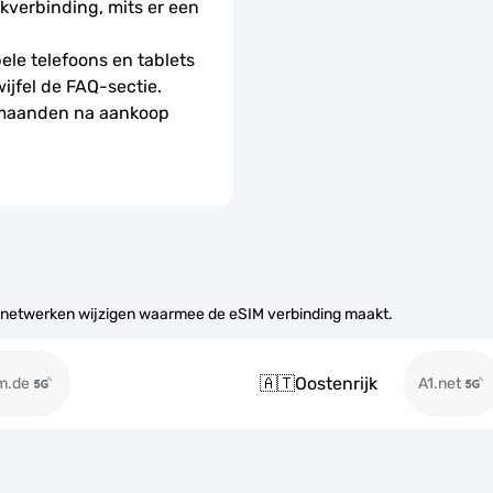
erbinding, mits er een 
le telefoons en tablets 
wijfel de FAQ-sectie.
 maanden na aankoop 
 netwerken wijzigen waarmee de eSIM verbinding maakt.
🇦🇹
Oostenrijk
m.de
A1.net