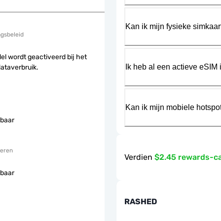
Kan ik mijn fysieke simkaa
ngsbeleid
el wordt geactiveerd bij het
Ik heb al een actieve eSIM i
dataverbruik.
Kan ik mijn mobiele hotspo
baar
eren
Verdien
$2.45 rewards-c
baar
RASHED