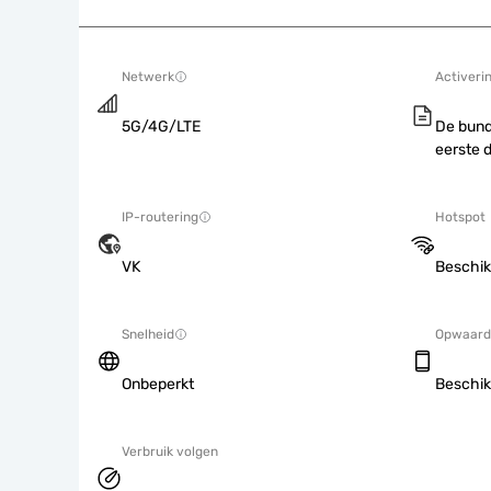
Netwerk
Activeri
5G/4G/LTE
De bund
eerste 
IP-routering
Hotspot
VK
Beschik
Snelheid
Opwaard
Onbeperkt
Beschik
Verbruik volgen