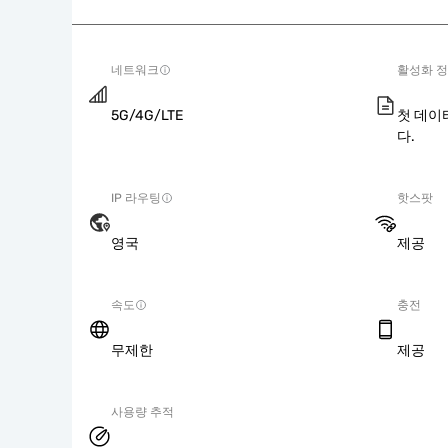
네트워크
활성화 
5G/4G/LTE
첫 데이
다.
IP 라우팅
핫스팟
영국
제공
속도
충전
무제한
제공
사용량 추적