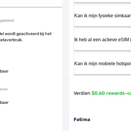
Kan ik mijn fysieke simkaa
ngsbeleid
el wordt geactiveerd bij het
Ik heb al een actieve eSIM i
dataverbruik.
Kan ik mijn mobiele hotspo
baar
eren
Verdien
$0.60 rewards-c
baar
Fatima