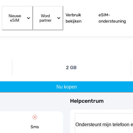
Verbruik
eSIM-
Nieuwe
Word
eSIM
partner
bekijken
ondersteuning
2 GB
Nu kopen
Helpcentrum
Ondersteunt mijn telefoon 
Sms