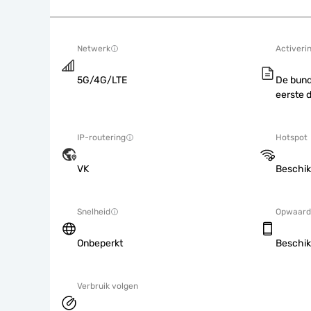
Netwerk
Activeri
5G/4G/LTE
De bund
eerste 
IP-routering
Hotspot
VK
Beschik
Snelheid
Opwaard
Onbeperkt
Beschik
Verbruik volgen