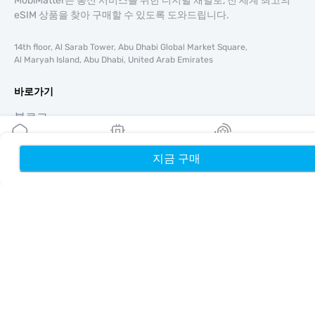
MobiMatter는 통신 서비스를 위한 디지털 채널로, 전 세계 최고의
eSIM 상품을 찾아 구매할 수 있도록 도와드립니다.
14th floor, Al Sarab Tower, Abu Dhabi Global Market Square,
Al Maryah Island, Abu Dhabi, United Arab Emirates
바로가기
블로그
가이드
회사 소개
지금 구매
홈
내 eSIM
리워드
eSIM 지원
이용약관
개인정보 처리방침
배송 및 환불 정책
사이트맵
제휴
여행지