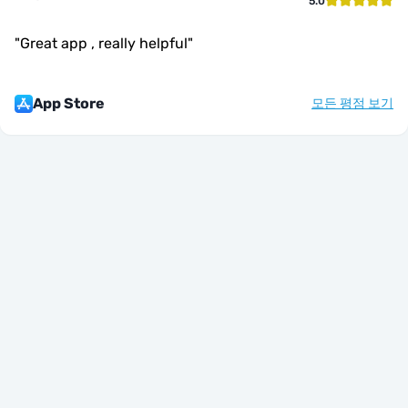
5.0
"
Great app , really helpful
"
App Store
모든 평점 보기