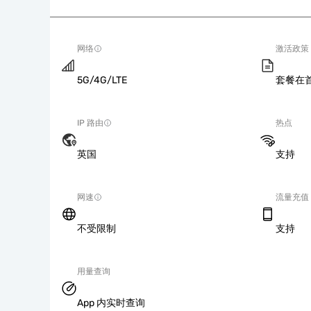
网络
激活政策
5G/4G/LTE
套餐在
IP 路由
热点
英国
支持
网速
流量充值
不受限制
支持
用量查询
App 内实时查询