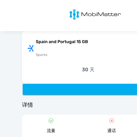
MobiMatter
Spain and Portugal 15 GB
Sparks
30 天
详情
流量
通话