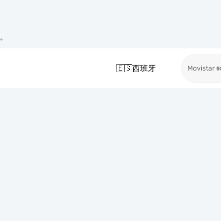
络。
🇪🇸
西班牙
Movistar