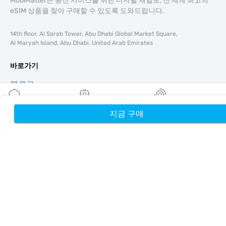
MobiMatter는 통신 서비스를 위한 디지털 채널로, 전 세계 최고의
eSIM 상품을 찾아 구매할 수 있도록 도와드립니다.
14th floor, Al Sarab Tower, Abu Dhabi Global Market Square,
Al Maryah Island, Abu Dhabi, United Arab Emirates
바로가기
블로그
가이드
회사 소개
지금 구매
홈
내 eSIM
리워드
eSIM 지원
이용약관
개인정보 처리방침
배송 및 환불 정책
사이트맵
제휴
여행지