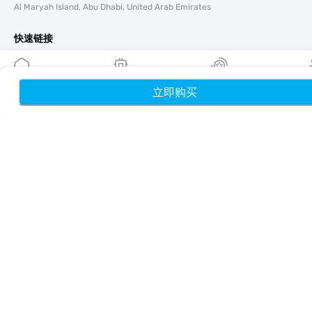
Al Maryah Island, Abu Dhabi, United Arab Emirates
快速链接
博客
使用指南
立即购买
首页
我的 eSIM
奖励
个
关于我们
eSIM 支持
条款与条件
隐私政策
配送与退款政策
网站地图
联盟推广
目的地
成为合作伙伴
MobiMatter 分销商版
MobiMatter 企业版