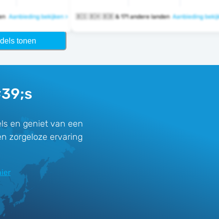
nden
Aanbieding bekijken >
🇧🇸 🇧🇭 🇧🇧 & 171 andere landen
Aanbieding bekij
dels tonen
#39;s
ls en geniet van een
en zorgeloze ervaring
ier