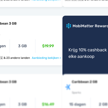
bbean 3 GB
MobiMatter Rewar
s
gen
3 GB
$19.99
Krijg 10% cashback 
elke aankoop
🇧🇸 🇧🇧 🇧🇶 & 23 andere landen
Aanbieding bekijken >
bbean 3 GB
Caribbean 2 GB
Sparks
gen
3 GB
$16.49
15 dagen
2 GB