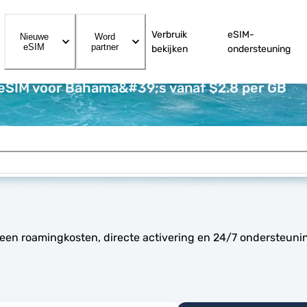
Verbruik
eSIM-
Nieuwe
Word
eSIM
partner
bekijken
ondersteuning
 eSIM voor Bahama&#39;s vanaf $2.8 per GB
een roamingkosten, directe activering en 24/7 ondersteuni