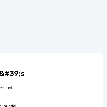
a&#39;s
rsteunt
IM-bundel