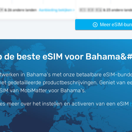
🇧🇸 🇧🇧 🇧🇲 & 26 andere landen
Aanbieding bekijken >
🇧🇸 🇧🇧 🇧🇶 & 23 andere la
Meer eSIM-bun
 de beste eSIM voor Bahama&
twerken in Bahama's met onze betaalbare eSIM-bunde
met gedetailleerde productbeschrijvingen. Geniet van e
eSIM van MobiMatter voor Bahama's.
es meer over het instellen en activeren van een eSIM
h