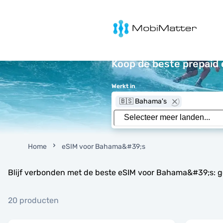
MobiMatter
Koop de beste prepaid
Werkt in
🇧🇸 Bahama's
Home
eSIM voor Bahama&#39;s
Blijf verbonden met de beste eSIM voor Bahama&#39;s: g
20 producten