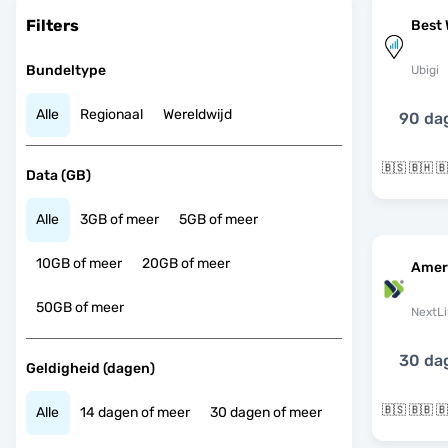
Filters
Best 
Bundeltype
Ubigi
Alle
Regionaal
Wereldwijd
90 da
Data (GB)
Alle
3GB of meer
5GB of meer
10GB of meer
20GB of meer
Amer
50GB of meer
NextLi
30 da
Geldigheid (dagen)
Alle
14 dagen of meer
30 dagen of meer