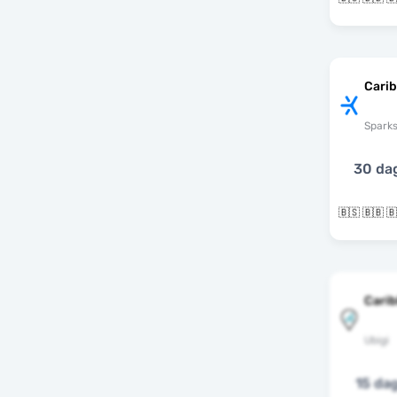
Cari
Spark
30 da
Cari
Ubigi
15 da