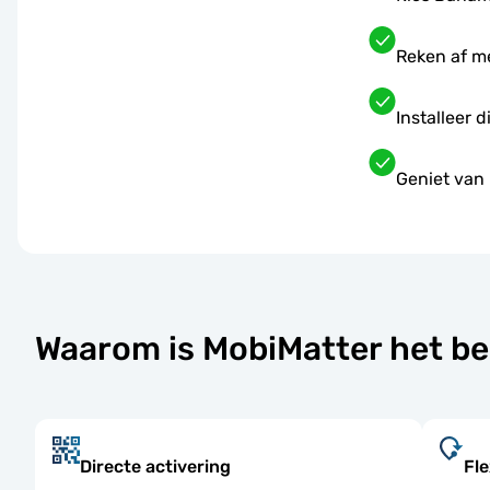
Reken af m
Installeer 
Geniet van 
Waarom is MobiMatter het b
Directe activering
Fle