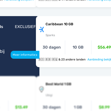
Caribbean 10 GB
ds
EXCLUSIEF
Sparks
30 dagen
10 GB
$56.49
bij
>
Meer informatie
🇧🇸 🇧🇧 🇧🇶 & 23 andere landen
Aanbieding bekij
Best World 1 GB
Ubigi
$13.49
30 dagen
1 GB
$8.99