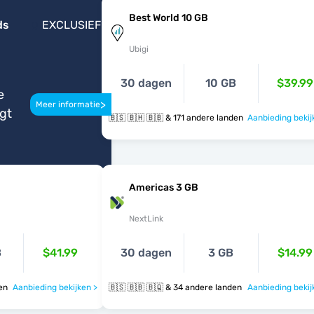
Best World 10 GB
ds
EXCLUSIEF
Ubigi
30 dagen
10 GB
$39.99
e
>
Meer informatie
igt
🇧🇸 🇧🇭 🇧🇧 & 171 andere landen
Aanbieding bekij
Americas 3 GB
NextLink
B
$41.99
30 dagen
3 GB
$14.99
nden
Aanbieding bekijken >
🇧🇸 🇧🇧 🇧🇶 & 34 andere landen
Aanbieding bekij