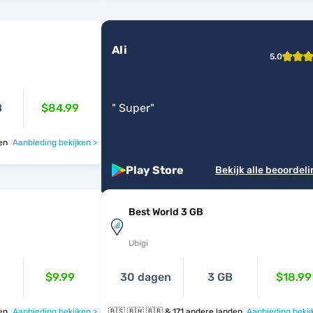
Ali
5.0
B
$84.99
"
Super
"
nden
Aanbieding bekijken >
Play Store
Bekijk alle beoordel
Best World 3 GB
Ubigi
$9.99
30 dagen
3 GB
$18.99
nden
Aanbieding bekijken >
🇧🇸 🇧🇭 🇧🇧 & 171 andere landen
Aanbieding bekij