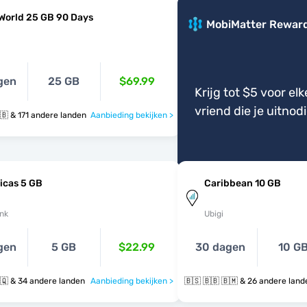
World 25 GB 90 Days
MobiMatter Rewar
gen
25 GB
$69.99
Krijg tot $5 voor elk
vriend die je uitnod
🇧🇸 🇧🇭 🇧🇧 & 171 andere landen
Aanbieding bekijken >
icas 5 GB
Caribbean 10 GB
nk
Ubigi
gen
5 GB
$22.99
30 dagen
10 G
🇧🇸 🇧🇧 🇧🇶 & 34 andere landen
Aanbieding bekijken >
🇧🇸 🇧🇧 🇧🇲 & 26 andere la