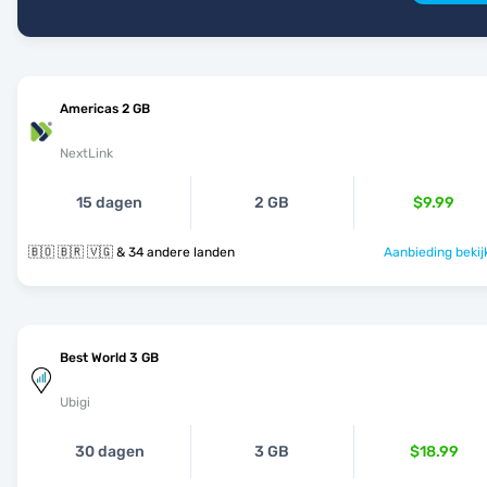
Americas 2 GB
NextLink
15 dagen
2 GB
$9.99
🇧🇴 🇧🇷 🇻🇬 & 34 andere landen
Aanbieding bekij
Best World 3 GB
Ubigi
30 dagen
3 GB
$18.99