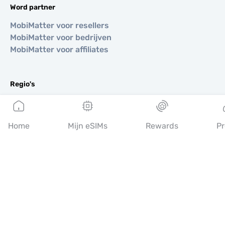
Word partner
MobiMatter voor resellers
MobiMatter voor bedrijven
MobiMatter voor affiliates
Regio's
eSIM voor Europa
eSIM voor Azië
Home
Mijn eSIMs
Rewards
Pr
eSIM voor Amerika
eSIM voor Midden-Oosten
eSIM voor Oceanië
eSIM voor Afrika
Landen
eSIM voor VS