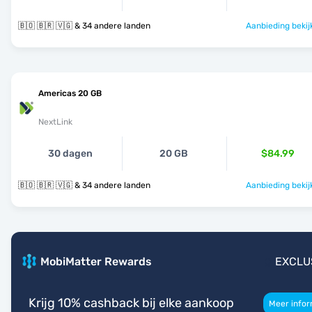
🇧🇴 🇧🇷 🇻🇬 & 34 andere landen
Aanbieding bekij
Americas 20 GB
NextLink
30 dagen
20 GB
$84.99
🇧🇴 🇧🇷 🇻🇬 & 34 andere landen
Aanbieding bekij
MobiMatter Rewards
EXCLU
Krijg 10% cashback bij elke aankoop
Meer infor