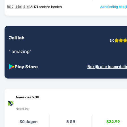
🇧🇴 🇧🇦 🇧🇼 & 171 andere landen
Aanbieding bekij
Jalilah
5.0
"
amazing
"
Play Store
Bekijk alle beoordel
Americas 5 GB
NextLink
30 dagen
5 GB
$22.99