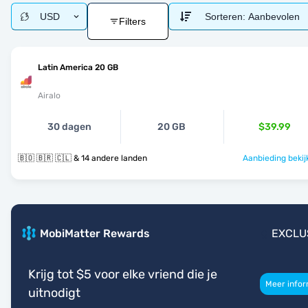
USD
Sorteren:
Aanbevolen
Filters
Latin America 20 GB
Airalo
30 dagen
20 GB
$39.99
🇧🇴 🇧🇷 🇨🇱 & 14 andere landen
Aanbieding bekij
MobiMatter Rewards
EXCLU
Krijg tot $5 voor elke vriend die je
Meer infor
uitnodigt