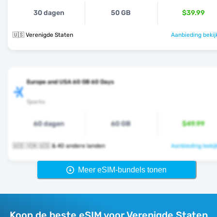
30 dagen
50 GB
$39.99
🇺🇸 Verenigde Staten
Aanbieding bekij
Europe and USA 60 GB 60 Days
Sparks
60 dagen
60 GB
$49.99
🇺🇸 🇻🇦 🇺🇸 & 40 andere landen
Aanbieding bekij
Meer eSIM-bundels tonen
Koop de beste eSIM voor Verenigde Staten