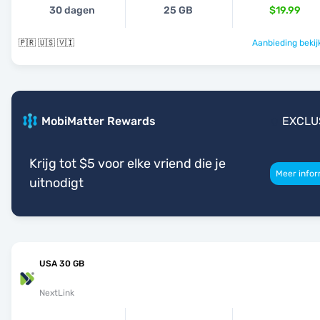
30 dagen
25 GB
$19.99
🇵🇷 🇺🇸 🇻🇮
Aanbieding bekij
MobiMatter Rewards
EXCLU
Krijg tot $5 voor elke vriend die je
Meer infor
uitnodigt
USA 30 GB
NextLink