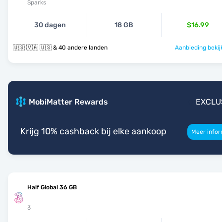
Sparks
30 dagen
18 GB
$16.99
🇺🇸 🇻🇦 🇺🇸 & 40 andere landen
Aanbieding bekij
MobiMatter Rewards
EXCLU
Krijg 10% cashback bij elke aankoop
Meer infor
Half Global 36 GB
3