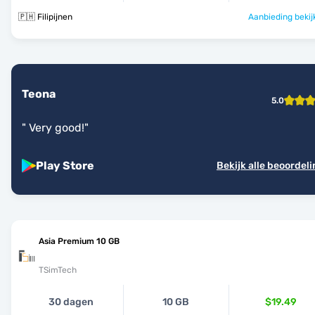
🇵🇭 Filipijnen
Aanbieding bekij
Teona
5.0
"
Very good!
"
Play Store
Bekijk alle beoordel
Asia Premium 10 GB
TSimTech
30 dagen
10 GB
$19.49