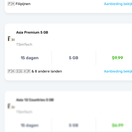
🇵🇭 Filipijnen
Aanbieding bekij
Asia Premium 5 GB
TSimTech
15 dagen
5 GB
$9.99
🇵🇭 🇸🇬 🇰🇷 & 8 andere landen
Aanbieding bekij
Asia 12 Countries 5 GB
TSimTech
15 dagen
5 GB
$6.99