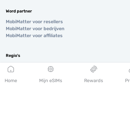
Word partner
MobiMatter voor resellers
MobiMatter voor bedrijven
MobiMatter voor affiliates
Regio's
eSIM voor Europa
eSIM voor Azië
eSIM voor Amerika
Home
Mijn eSIMs
Rewards
Pr
eSIM voor Midden-Oosten
eSIM voor Oceanië
eSIM voor Afrika
Landen