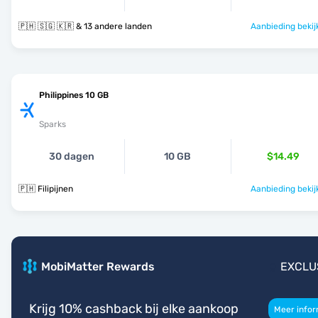
🇵🇭 🇸🇬 🇰🇷 & 13 andere landen
Aanbieding bekij
Philippines 10 GB
Sparks
30 dagen
10 GB
$14.49
🇵🇭 Filipijnen
Aanbieding bekij
MobiMatter Rewards
EXCLU
Krijg 10% cashback bij elke aankoop
Meer infor