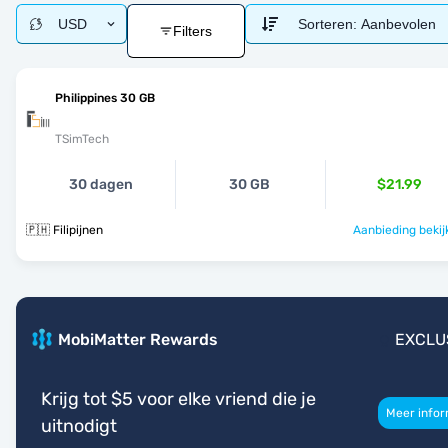
USD
Sorteren:
Aanbevolen
Filters
Philippines 30 GB
TSimTech
30 dagen
30 GB
$21.99
🇵🇭 Filipijnen
Aanbieding bekij
MobiMatter Rewards
EXCLU
Krijg tot $5 voor elke vriend die je
Meer infor
uitnodigt