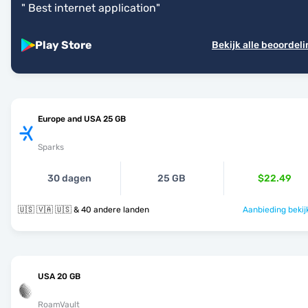
"
Best internet application
"
Play Store
Bekijk alle beoordel
Europe and USA 25 GB
Sparks
30 dagen
25 GB
$22.49
🇺🇸 🇻🇦 🇺🇸 & 40 andere landen
Aanbieding bekij
USA 20 GB
RoamVault