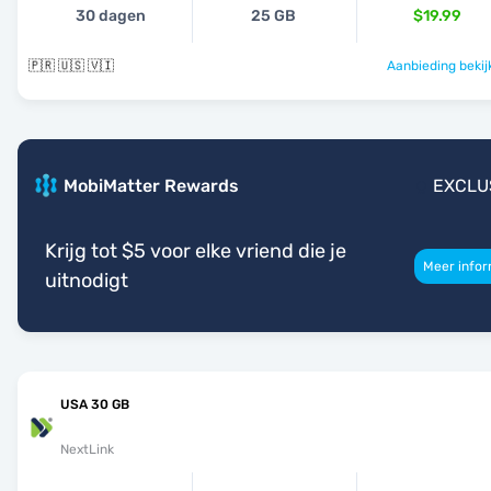
30 dagen
25 GB
$19.99
🇵🇷 🇺🇸 🇻🇮
Aanbieding bekij
MobiMatter Rewards
EXCLU
Krijg tot $5 voor elke vriend die je
Meer infor
uitnodigt
USA 30 GB
NextLink