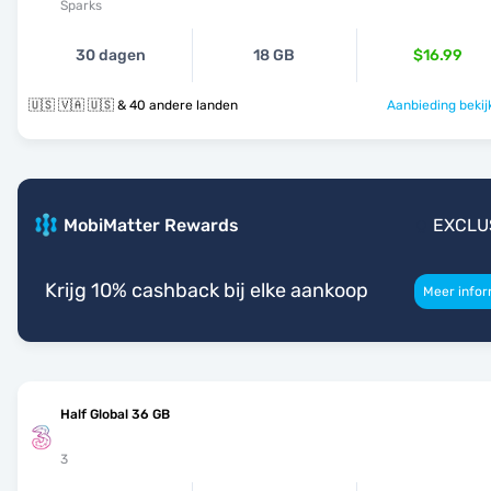
Sparks
30 dagen
18 GB
$16.99
🇺🇸 🇻🇦 🇺🇸 & 40 andere landen
Aanbieding bekij
MobiMatter Rewards
EXCLU
Krijg 10% cashback bij elke aankoop
Meer infor
Half Global 36 GB
3