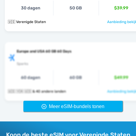
30 dagen
50 GB
$39.99
🇺🇸 Verenigde Staten
Aanbieding bekij
Europe and USA 60 GB 60 Days
Sparks
60 dagen
60 GB
$49.99
🇺🇸 🇻🇦 🇺🇸 & 40 andere landen
Aanbieding bekij
Meer eSIM-bundels tonen
Koop de beste eSIM voor Verenigde Staten