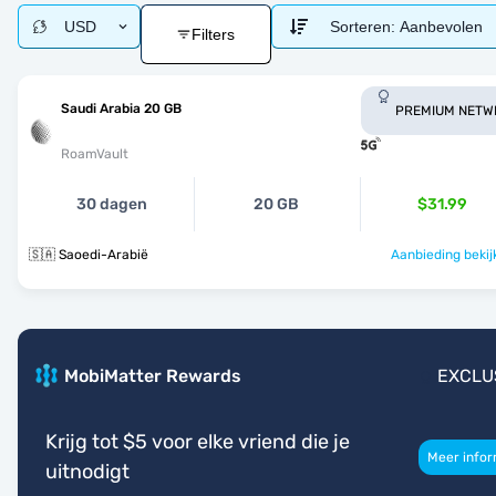
USD
Sorteren:
Aanbevolen
Filters
Saudi Arabia 20 GB
PREMIUM NETW
RoamVault
30 dagen
20 GB
$31.99
🇸🇦 Saoedi-Arabië
Aanbieding bekij
MobiMatter Rewards
EXCLU
Krijg tot $5 voor elke vriend die je
Meer infor
uitnodigt