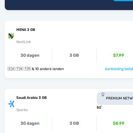
MENA 3 GB
NextLink
30 dagen
3 GB
$7.99
🇸🇦 🇹🇳 🇹🇷 & 10 andere landen
Aanbieding bekij
Saudi Arabia 3 GB
PREMIUM NETW
Sparks
30 dagen
3 GB
$8.99