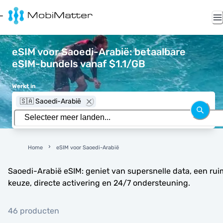
eSIM voor Saoedi-Arabië: betaalbare
eSIM-bundels vanaf $1.1/GB
Werkt in
🇸🇦 Saoedi-Arabië
Home
eSIM voor Saoedi-Arabië
Saoedi-Arabië eSIM: geniet van supersnelle data, een ru
keuze, directe activering en 24/7 ondersteuning.
46 producten