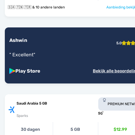
🇸🇦 🇹🇳 🇹🇷 & 10 andere landen
Aanbieding bekij
Ashwin
5.0
"
Excellent
"
Play Store
Bekijk alle beoordel
Saudi Arabia 5 GB
PREMIUM NETW
Sparks
30 dagen
5 GB
$12.99