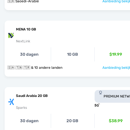
🇸🇦 Saoedi-Arabië
Aanbieding bekij
MENA 10 GB
NextLink
30 dagen
10 GB
$19.99
🇸🇦 🇹🇳 🇹🇷 & 10 andere landen
Aanbieding bekij
Saudi Arabia 20 GB
PREMIUM NETW
Sparks
30 dagen
20 GB
$38.99