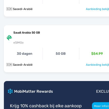
🇸🇦 Saoedi-Arabië
Aanbieding bekij
Saudi Arabia 50 GB
eSIMGo
30 dagen
50 GB
$54.99
🇸🇦 Saoedi-Arabië
Aanbieding bekij
MobiMatter Rewards
EXCLU
Krijg 10% cashback bij elke aankoop
Meer infor