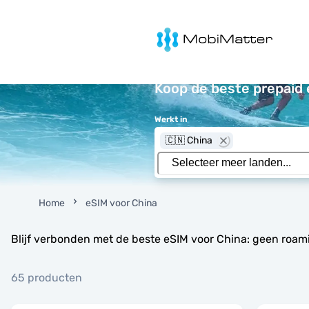
MobiMatter
Koop de beste prepaid 
Werkt in
🇨🇳 China
Home
eSIM voor China
Blijf verbonden met de beste eSIM voor China: geen roam
65 producten