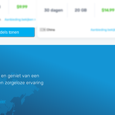
B
$9.99
30 dagen
20 GB
$14.99
n
Aanbieding bekijken >
🇨🇳 China
Aanbieding bekij
dels tonen
 en geniet van een
en zorgeloze ervaring
ier