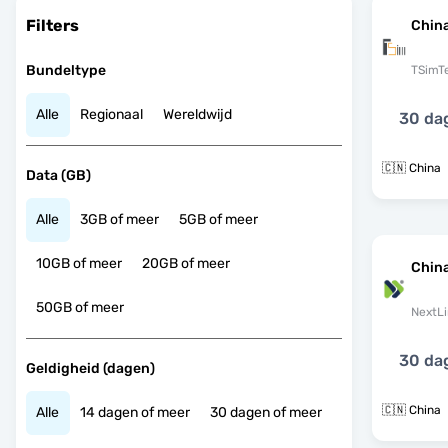
Filters
Chin
Bundeltype
TSimT
Alle
Regionaal
Wereldwijd
30 da
🇨🇳 China
Data (GB)
Alle
3GB of meer
5GB of meer
10GB of meer
20GB of meer
China
50GB of meer
NextLi
30 da
Geldigheid (dagen)
🇨🇳 China
Alle
14 dagen of meer
30 dagen of meer