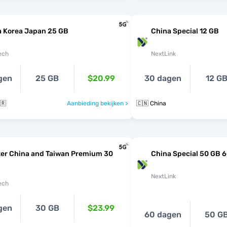
a Korea Japan 25 GB
China Special 12 GB
ech
NextLink
gen
25 GB
$20.99
30 dagen
12 G
🇷
Aanbieding bekijken >
🇨🇳 China
ter China and Taiwan Premium 30
China Special 50 GB 
NextLink
ech
gen
30 GB
$23.99
60 dagen
50 G