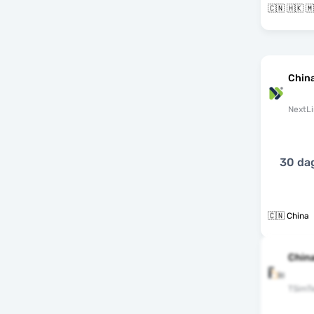
China
NextLi
30 da
🇨🇳 China
China
TSimT