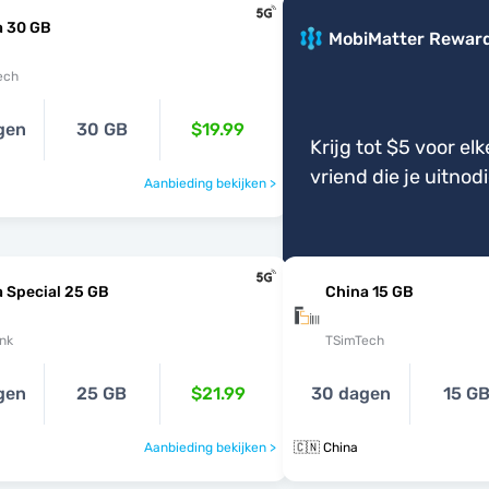
a 30 GB
MobiMatter Rewar
ech
gen
30 GB
$19.99
Krijg tot $5 voor elk
vriend die je uitnod
Aanbieding bekijken >
 Special 25 GB
China 15 GB
nk
TSimTech
gen
25 GB
$21.99
30 dagen
15 G
Aanbieding bekijken >
🇨🇳 China