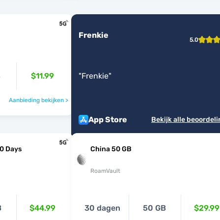
Frenkie
5.0
B
$11.99
"
Frenkie
"
Aanbieding bekijken >
App Store
Bekijk alle beoordel
60 Days
China 50 GB
RoamVault
B
$44.99
30 dagen
50 GB
$29.99