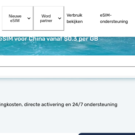
Verbruik
eSIM-
Nieuwe
Word
eSIM
partner
bekijken
ondersteuning
eSIM voor China vanaf $0.3 per GB
ingkosten, directe activering en 24/7 ondersteuning