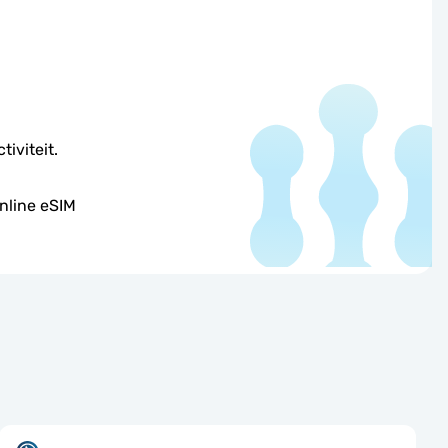
iviteit.
online eSIM