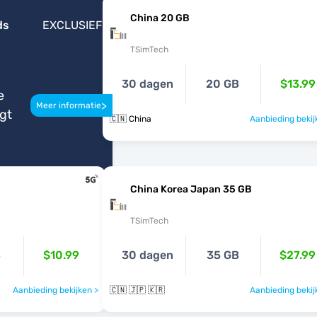
China 20 GB
ds
EXCLUSIEF
TSimTech
30 dagen
20 GB
$13.99
e
>
Meer informatie
igt
🇨🇳 China
Aanbieding bekij
China Korea Japan 35 GB
TSimTech
B
$10.99
30 dagen
35 GB
$27.99
Aanbieding bekijken >
🇨🇳 🇯🇵 🇰🇷
Aanbieding bekij