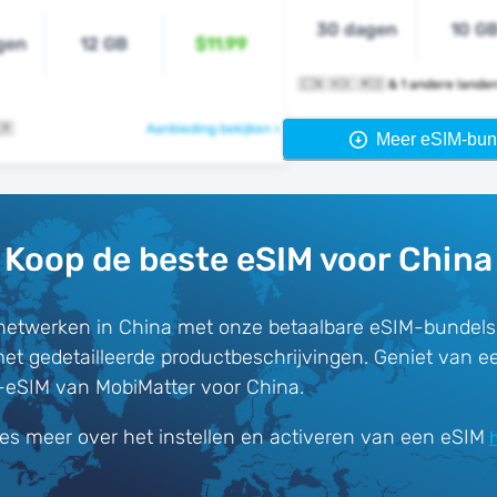
30 dagen
10 G
gen
12 GB
$11.99
🇨🇳 🇭🇰 🇲🇴 & 1 andere lande
🇷
Aanbieding bekijken >
Meer eSIM-bun
Koop de beste eSIM voor China
netwerken in China met onze betaalbare eSIM-bundels
met gedetailleerde productbeschrijvingen. Geniet van e
-eSIM van MobiMatter voor China.
es meer over het instellen en activeren van een eSIM
h