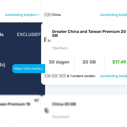
Aanbieding bekijken >
🇨🇳 China
Aanbieding bekij
Greater China and Taiwan Premium 20
ds
EXCLUSIEF
GB
TSimTech
30 dagen
20 GB
$17.49
bij
>
Meer informatie
🇨🇳 🇭🇰 🇲🇴 & 1 andere landen
Aanbieding bekij
iwan Premium 10
China 20 GB
RoamVault